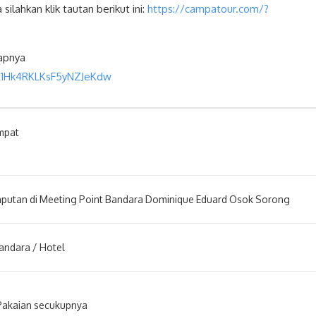
silahkan klik tautan berikut ini:
https://campatour.com/?
kapnya
ix1Hk4RKLKsF5yNZJeKdw
mpat
putan di Meeting Point Bandara Dominique Eduard Osok Sorong
andara / Hotel
Pakaian secukupnya