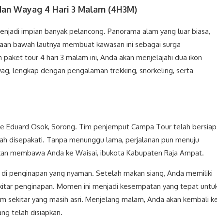
dan Wayag 4 Hari 3 Malam (4H3M)
enjadi impian banyak pelancong. Panorama alam yang luar biasa,
ayaan bawah lautnya membuat kawasan ini sebagai surga
 paket tour 4 hari 3 malam ini, Anda akan menjelajahi dua ikon
g, lengkap dengan pengalaman trekking, snorkeling, serta
ue Eduard Osok, Sorong. Tim penjemput Campa Tour telah bersiap
ah disepakati. Tanpa menunggu lama, perjalanan pun menuju
 akan membawa Anda ke Waisai, ibukota Kabupaten Raja Ampat.
n di penginapan yang nyaman. Setelah makan siang, Anda memiliki
kitar penginapan. Momen ini menjadi kesempatan yang tepat untu
 sekitar yang masih asri. Menjelang malam, Anda akan kembali k
g telah disiapkan.