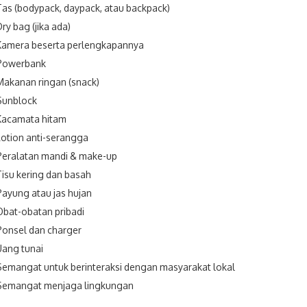
Tas (bodypack, daypack, atau backpack)
Dry bag (jika ada)
Kamera beserta perlengkapannya
Powerbank
Makanan ringan (snack)
Sunblock
Kacamata hitam
Lotion anti-serangga
Peralatan mandi & make-up
Tisu kering dan basah
Payung atau jas hujan
Obat-obatan pribadi
Ponsel dan charger
Uang tunai
Semangat untuk berinteraksi dengan masyarakat lokal
Semangat menjaga lingkungan