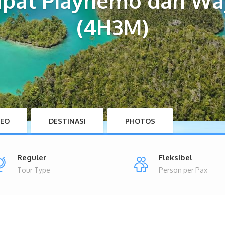
mpat Piaynemo dan Wa
(4H3M)
DEO
DESTINASI
PHOTOS
Reguler
Fleksibel
Tour Type
Person per Pax