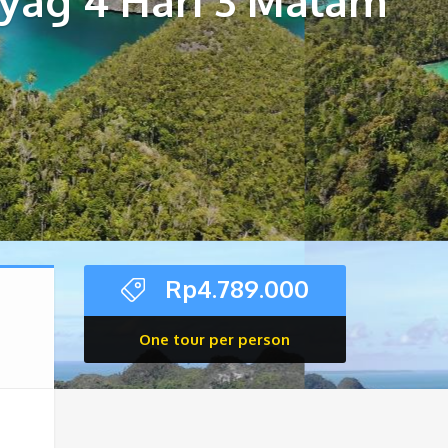
yag 4 Hari 3 Malam
Rp
4.789.000
One tour per person