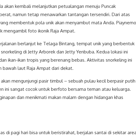
Anda akan kembali melanjutkan petualangan menuju Puncak
alu berat, namun tetap menawarkan tantangan tersendiri. Dari atas
 yang membentuk pola unik akan menyambut mata Anda. Piaynem
tuk mengambil foto ikonik Raja Ampat.
erjalanan berlanjut ke Telaga Bintang, tempat unik yang berbentuk
an snorkeling di Jetty Arborek dan Jetty Yenbuba. Kedua lokasi ini
n ikan-ikan tropis yang berenang bebas. Aktivitas snorkeling ini
bawah laut Raja Ampat dari dekat.
kan mengunjungi pasir timbul – sebuah pulau kecil berpasir putih
en ini sangat cocok untuk berfoto bersama teman atau keluarga.
nginapan dan menikmati makan malam dengan hidangan khas
 di pagi hari bisa untuk beristirahat, berjalan santai di sekitar are