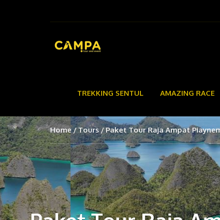
TREKKING SENTUL
AMAZING RACE
Home
Tours
Paket Tour Raja Ampat Piayne