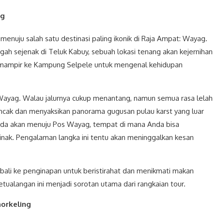
ag
 menuju salah satu destinasi paling ikonik di Raja Ampat: Wayag.
ah sejenak di Teluk Kabuy, sebuah lokasi tenang akan kejernihan
kan mampir ke Kampung Selpele untuk mengenal kehidupan
 Wayag. Walau jalurnya cukup menantang, namun semua rasa lelah
ncak dan menyaksikan panorama gugusan pulau karst yang luar
da akan menuju Pos Wayag, tempat di mana Anda bisa
 jinak. Pengalaman langka ini tentu akan meninggalkan kesan
ali ke penginapan untuk beristirahat dan menikmati makan
ualangan ini menjadi sorotan utama dari rangkaian tour.
norkeling