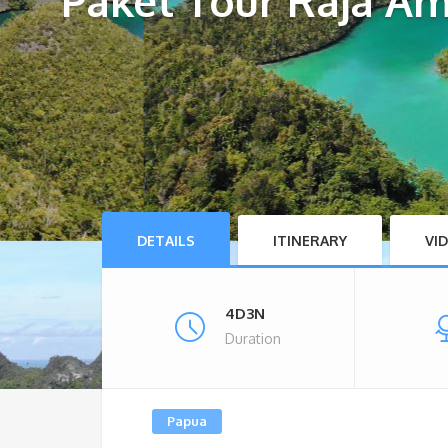
Paket Tour Raja A
DETAILS
ITINERARY
VI
4D3N
Duration
Papua