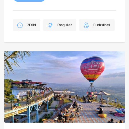
2D1N
Reguler
Fleksibel