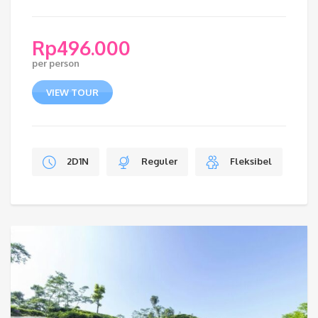
Rp
496.000
per person
VIEW TOUR
2D1N
Reguler
Fleksibel