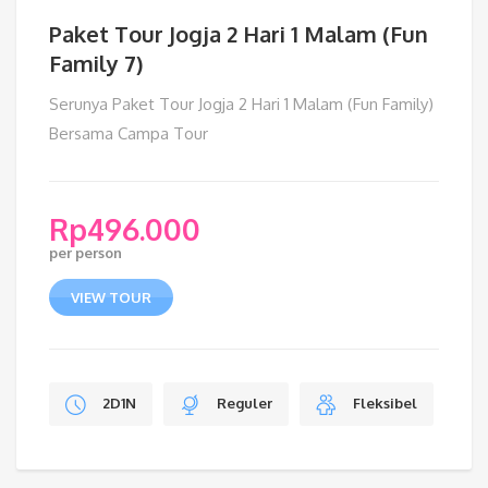
Paket Tour Jogja 2 Hari 1 Malam (Fun
Family 7)
Serunya Paket Tour Jogja 2 Hari 1 Malam (Fun Family)
Bersama Campa Tour
Rp
496.000
per person
VIEW TOUR
2D1N
Reguler
Fleksibel