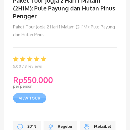
Paket Tour Jogja 2 Hari 1 Malam
(2H1M): Pule Payung dan Hutan Pinus
Pengger
Paket Tour Jogja 2 Hari 1 Malam (2H1M): Pule Payung
dan Hutan Pinus
5.00 / 3 reviews
Rp
550.000
per person
VIEW TOUR
2D1N
Reguler
Fleksibel