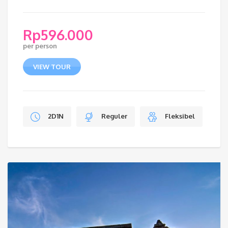
Rp
596.000
per person
VIEW TOUR
2D1N
Reguler
Fleksibel