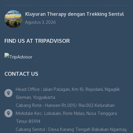
Kluyuran Therapy dengan Trekking Sentul
Agustus 3, 2026
FIND US AT TRIPADVISOR
CONTACT US
Head Office : Jalan Palagan, Km 10, Rejodani, Ngaglik
Sleman, Yogyakarta
Cabang Rote : Hanoen Rt.005/ Rw.002 Kelurahan
Mokdale Kec. Lobalain, Rote Ndao, Nusa Tenggara
Timur 85914
Cabang Sentul : Desa Karang Tengah Babakan Ngantay,