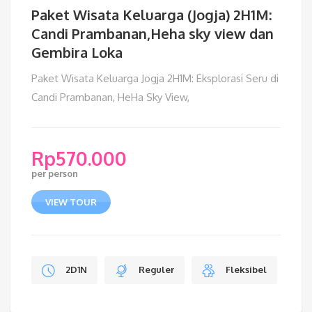
Paket Wisata Keluarga (Jogja) 2H1M:
Candi Prambanan,Heha sky view dan
Gembira Loka
Paket Wisata Keluarga Jogja 2H1M: Eksplorasi Seru di
Candi Prambanan, HeHa Sky View,
Rp
570.000
per person
VIEW TOUR
2D1N
Reguler
Fleksibel