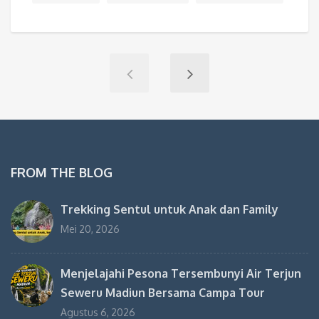
FROM THE BLOG
Trekking Sentul untuk Anak dan Family
Mei 20, 2026
Menjelajahi Pesona Tersembunyi Air Terjun
Seweru Madiun Bersama Campa Tour
Agustus 6, 2026