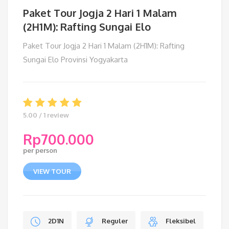
Paket Tour Jogja 2 Hari 1 Malam
(2H1M): Rafting Sungai Elo
Paket Tour Jogja 2 Hari 1 Malam (2H1M): Rafting
Sungai Elo Provinsi Yogyakarta
5.00 / 1 review
Rp
700.000
per person
VIEW TOUR
2D1N
Reguler
Fleksibel