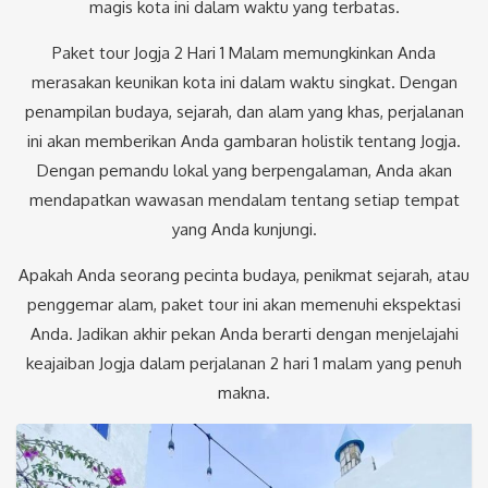
magis kota ini dalam waktu yang terbatas.
Paket tour Jogja 2 Hari 1 Malam memungkinkan Anda
merasakan keunikan kota ini dalam waktu singkat. Dengan
penampilan budaya, sejarah, dan alam yang khas, perjalanan
ini akan memberikan Anda gambaran holistik tentang Jogja.
Dengan pemandu lokal yang berpengalaman, Anda akan
mendapatkan wawasan mendalam tentang setiap tempat
yang Anda kunjungi.
Apakah Anda seorang pecinta budaya, penikmat sejarah, atau
penggemar alam, paket tour ini akan memenuhi ekspektasi
Anda. Jadikan akhir pekan Anda berarti dengan menjelajahi
keajaiban Jogja dalam perjalanan 2 hari 1 malam yang penuh
makna.