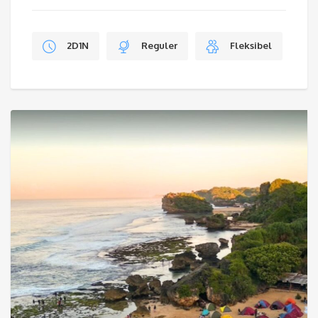
2D1N
Reguler
Fleksibel