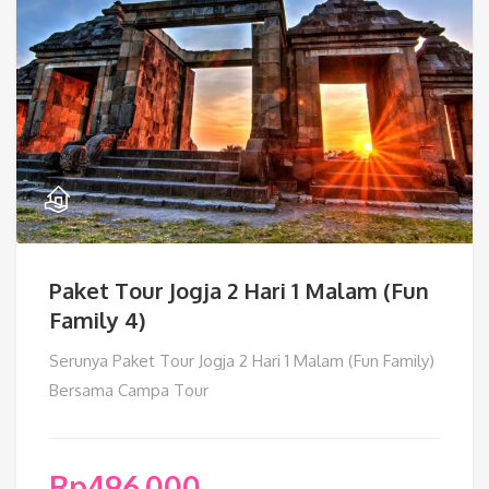
Paket Tour Jogja 2 Hari 1 Malam (Fun
Family 4)
Serunya Paket Tour Jogja 2 Hari 1 Malam (Fun Family)
Bersama Campa Tour
Rp
496.000