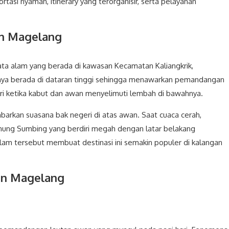
rtasi nyaman, itinerary yang terorganisir, serta pelayanan
n Magelang
ta alam yang berada di kawasan Kecamatan Kaliangkrik,
nya berada di dataran tinggi sehingga menawarkan pemandangan
hari ketika kabut dan awan menyelimuti lembah di bawahnya.
rkan suasana bak negeri di atas awan. Saat cuaca cerah,
ung Sumbing yang berdiri megah dengan latar belakang
am tersebut membuat destinasi ini semakin populer di kalangan
an Magelang