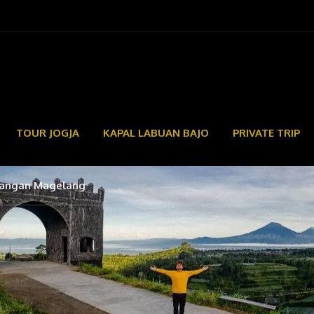
TOUR JOGJA
KAPAL LABUAN BAJO
PRIVATE TRIP
yangan Magelang