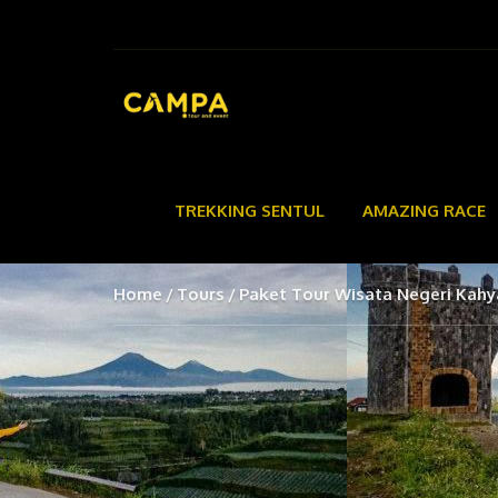
TREKKING SENTUL
AMAZING RACE
Home
Tours
Paket Tour Wisata Negeri Kah