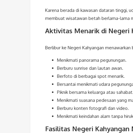
Karena berada di kawasan dataran tinggi, u
membuat wisatawan betah berlama-lama m
Aktivitas Menarik di Neger
Berlibur ke Negeri Kahyangan menawarkan ban
Menikmati panorama pegunungan.
Berburu sunrise dan lautan awan.
Berfoto di berbagai spot menarik.
Bersantai menikmati udara pegunung
Piknik bersama keluarga atau sahabat
Menikmati suasana pedesaan yang ma
Berburu konten fotografi dan video.
Menikmati keindahan alam tanpa hiruk
Fasilitas Negeri Kahyangan