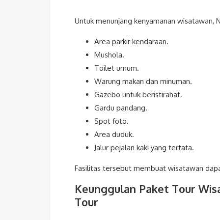
Untuk menunjang kenyamanan wisatawan, Neg
Area parkir kendaraan.
Mushola.
Toilet umum.
Warung makan dan minuman.
Gazebo untuk beristirahat.
Gardu pandang.
Spot foto.
Area duduk.
Jalur pejalan kaki yang tertata.
Fasilitas tersebut membuat wisatawan dapa
Keunggulan Paket Tour Wi
Tour