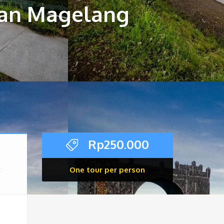
gan Magelang
Rp
250.000
One tour per person
x