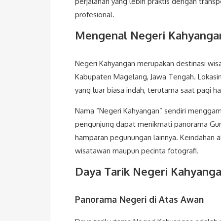
perjalanan yang lebih praktis dengan transpo
profesional.
Mengenal Negeri Kahyanga
Negeri Kahyangan merupakan destinasi wisa
Kabupaten Magelang, Jawa Tengah. Lokasi
yang luar biasa indah, terutama saat pagi 
Nama “Negeri Kahyangan” sendiri menggamba
pengunjung dapat menikmati panorama Gun
hamparan pegunungan lainnya. Keindahan al
wisatawan maupun pecinta fotografi.
Daya Tarik Negeri Kahyang
Panorama Negeri di Atas Awan