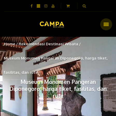
Home
Rekomendasi Destinasi Wisata
Museum Monumen Pangeran Diponegoro, harga tiket,
fasilitas, dan rute
Museum Monumen Pangeran
Diponegoro, harga tiket, fasilitas, dan
rute