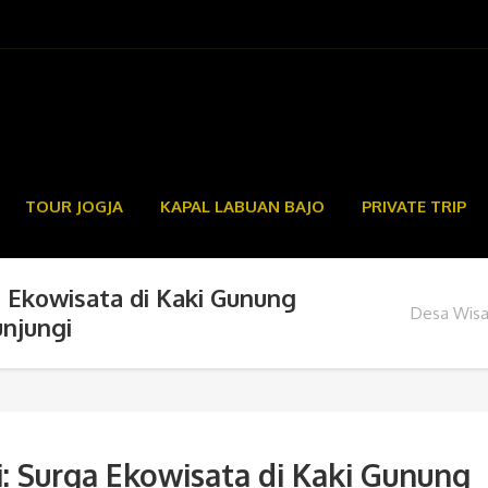
TOUR JOGJA
KAPAL LABUAN BAJO
PRIVATE TRIP
 Ekowisata di Kaki Gunung
Desa Wisat
njungi
: Surga Ekowisata di Kaki Gunung