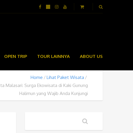
OPEN TRIP
TOUR LAINNYA
ABOUT US
Home
Lihat Paket Wisata
a Malasari: Surga Ekowisata di Kaki Gunung
Halimun yang Wajib Anda Kunjungi