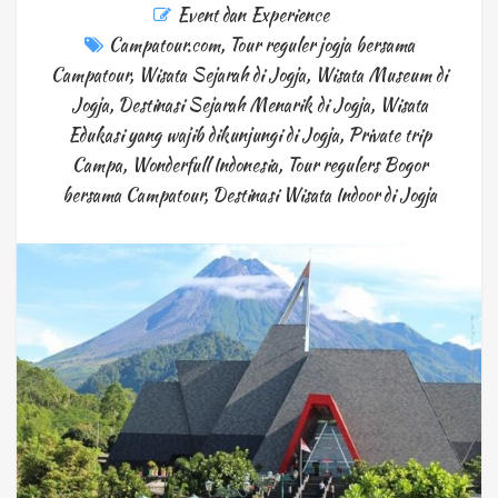
Event dan Experience
Campatour.com
,
Tour reguler jogja bersama
Campatour
,
Wisata Sejarah di Jogja
,
Wisata Museum di
Jogja
,
Destinasi Sejarah Menarik di Jogja
,
Wisata
Edukasi yang wajib dikunjungi di Jogja
,
Private trip
Campa
,
Wonderfull Indonesia
,
Tour regulers Bogor
bersama Campatour
,
Destinasi Wisata Indoor di Jogja