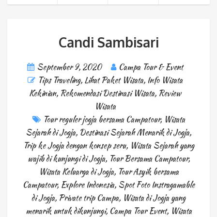
Candi Sambisari
September 9, 2020
Campa Tour & Event
Tips Traveling
,
Lihat Paket Wisata
,
Info Wisata
Kekinian
,
Rekomendasi Destinasi Wisata
,
Review
Wisata
Tour reguler jogja bersama Campatour
,
Wisata
Sejarah di Jogja
,
Destinasi Sejarah Menarik di Jogja
,
Trip ke Jogja dengan konsep seru
,
Wisata Sejarah yang
wajib di kunjungi di Jogja
,
Tour Bersama Campatour
,
Wisata Keluarga di Jogja
,
Tour Asyik bersama
Campatour
,
Explore Indonesia
,
Spot Foto Instragamable
di Jogja
,
Private trip Campa
,
Wisata di Jogja yang
menarik untuk dikunjungi
,
Campa Tour Event
,
Wisata