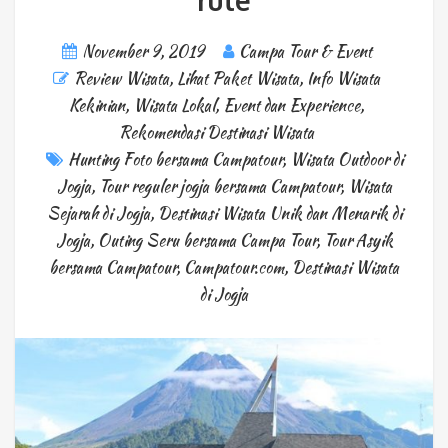
rute
November 9, 2019
Campa Tour & Event
Review Wisata
,
Lihat Paket Wisata
,
Info Wisata
Kekinian
,
Wisata Lokal
,
Event dan Experience
,
Rekomendasi Destinasi Wisata
Hunting Foto bersama Campatour
,
Wisata Outdoor di
Jogja
,
Tour reguler jogja bersama Campatour
,
Wisata
Sejarah di Jogja
,
Destinasi Wisata Unik dan Menarik di
Jogja
,
Outing Seru bersama Campa Tour
,
Tour Asyik
bersama Campatour
,
Campatour.com
,
Destinasi Wisata
di Jogja