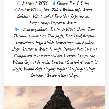
Januari 9, 2020
Campa Tour & Event
Review Wisata
,
Lihat Paket Wisata
,
Info Wisata
Kekinian
,
Wisata Lokal
,
Event dan Experience
,
Rekomendasi Destinasi Wisata
wisata yogyakarta
,
Destinasi Wisata Jogja
,
Tour
Bersama Campatour
,
Trip Jogja
,
Tour Asyik bersama
Campatour
,
Jogja Media
,
Campatour.com
,
Explore
Jogja
,
Destinasi Wisata di Jogja
,
Hunting Foto bersama
Campatour
,
Tour regulers Jogja bersama Campatour
,
Wisata Sejarah di Jogja
,
Destinasi Sejarah Menarik di
Jogja
,
Wisata Sejarah yang wajib di kunjungi di Jogja
,
Destinasi Wisata Alam di Jogja