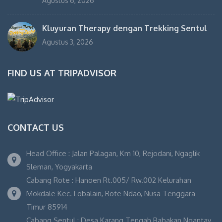
Agustus 6, 2026
Kluyuran Therapy dengan Trekking Sentul
Agustus 3, 2026
FIND US AT TRIPADVISOR
CONTACT US
Head Office : Jalan Palagan, Km 10, Rejodani, Ngaglik
Sleman, Yogyakarta
Cabang Rote : Hanoen Rt.005/ Rw.002 Kelurahan
Mokdale Kec. Lobalain, Rote Ndao, Nusa Tenggara
Timur 85914
Cabang Sentul : Desa Karang Tengah Babakan Ngantay,