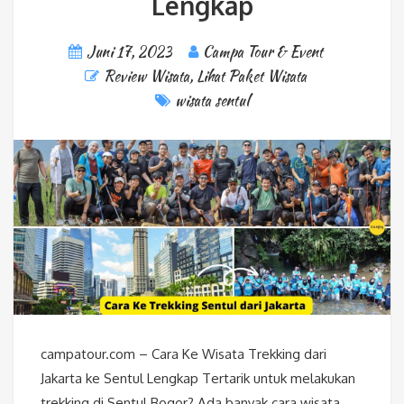
Lengkap
Juni 17, 2023
Campa Tour & Event
Review Wisata
,
Lihat Paket Wisata
wisata sentul
campatour.com – Cara Ke Wisata Trekking dari
Jakarta ke Sentul Lengkap Tertarik untuk melakukan
trekking di Sentul Bogor? Ada banyak cara wisata