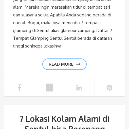
alam. Mereka ingin merasakan tidur di tempat asri
dan suasana sejuk. Apabila Anda sedang berada di
daerah Bogor, maka bisa mencoba 7 tempat
glamping di Sentul alias glamour camping. Daftar 7
Tempat Glamping Sentul Sentul berada di dataran
tinggi sehingga lokasinya
READ MORE
7 Lokasi Kolam Alami di