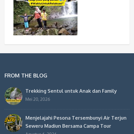
FROM THE BLOG
Trekking Sentul untuk Anak dan Family
Mei 20, 2026
Menjelajahi Pesona Tersembunyi Air Terjun
Seweru Madiun Bersama Campa Tour