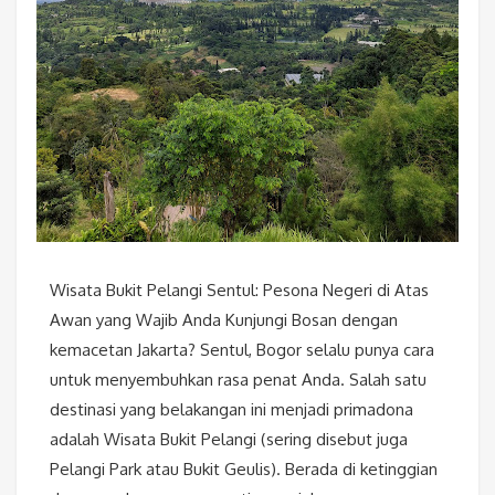
Wisata Bukit Pelangi Sentul: Pesona Negeri di Atas
Awan yang Wajib Anda Kunjungi Bosan dengan
kemacetan Jakarta? Sentul, Bogor selalu punya cara
untuk menyembuhkan rasa penat Anda. Salah satu
destinasi yang belakangan ini menjadi primadona
adalah Wisata Bukit Pelangi (sering disebut juga
Pelangi Park atau Bukit Geulis). Berada di ketinggian