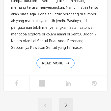
campatour.com – Berenang di kolam renang
memang terasa menyenangkan. Namun hal ini tentu
akan biasa saja. Cobalah untuk berenang di sumber
air yang mata airnya masih jernih. Pastinya jadi
pengalaman lebih menyenangkan. Salah satunya
mencoba explore di kolam alami di Sentul Bogor. 7
Kolam Alami di Sentul Buat Anda Berenang
Sepuasnya Kawasan Sentul yang termasuk
READ MORE