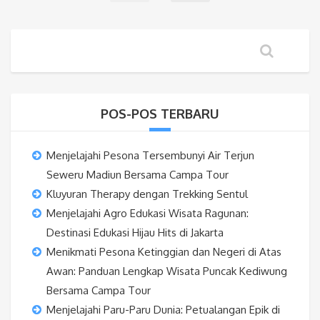
POS-POS TERBARU
Menjelajahi Pesona Tersembunyi Air Terjun
Seweru Madiun Bersama Campa Tour
Kluyuran Therapy dengan Trekking Sentul
Menjelajahi Agro Edukasi Wisata Ragunan:
Destinasi Edukasi Hijau Hits di Jakarta
Menikmati Pesona Ketinggian dan Negeri di Atas
Awan: Panduan Lengkap Wisata Puncak Kediwung
Bersama Campa Tour
Menjelajahi Paru-Paru Dunia: Petualangan Epik di