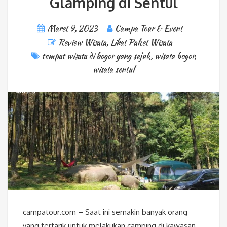
Glamping di Sentul
Maret 9, 2023
Campa Tour & Event
Review Wisata
,
Lihat Paket Wisata
tempat wisata di bogor yang sejuk
,
wisata bogor
,
wisata sentul
campatour.com – Saat ini semakin banyak orang
yang tertarik untuk melakukan camping di kawasan