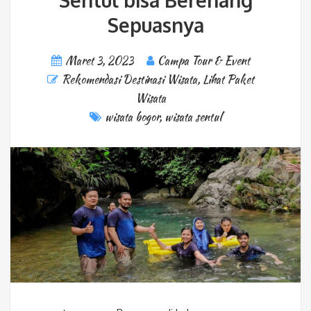
Sentul bisa Berenang
Sepuasnya
Maret 3, 2023
Campa Tour & Event
Rekomendasi Destinasi Wisata
,
Lihat Paket
Wisata
wisata bogor
,
wisata sentul