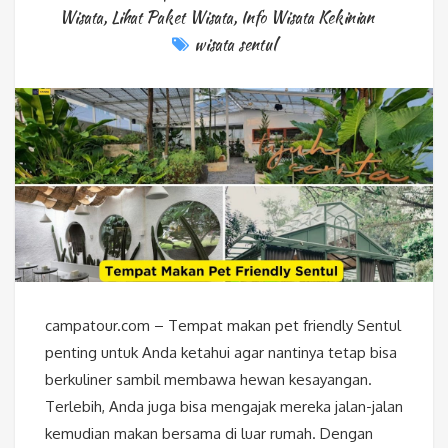
Wisata
,
Lihat Paket Wisata
,
Info Wisata Kekinian
wisata sentul
campatour.com – Tempat makan pet friendly Sentul
penting untuk Anda ketahui agar nantinya tetap bisa
berkuliner sambil membawa hewan kesayangan.
Terlebih, Anda juga bisa mengajak mereka jalan-jalan
kemudian makan bersama di luar rumah. Dengan