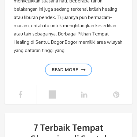
menyejukkan suasana hati. Beberapa tahun
belakangan ini juga sedang terkenal istilah healing
atau liburan pendek. Tujuannya pun bermacam-
macam, entah itu untuk menghilangkan kesedihan
atau lain sebagainya. Berbagai Pilihan Tempat
Healing di Sentul, Bogor Bogor memiliki area wilayah
yang dataran tinggi yang
READ MORE
7 Terbaik Tempat