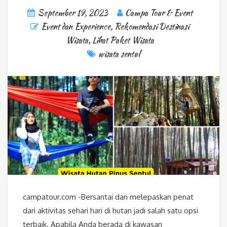
September 19, 2023
Campa Tour & Event
Event dan Experience
,
Rekomendasi Destinasi
Wisata
,
Lihat Paket Wisata
wisata sentul
campatour.com -Bersantai dan melepaskan penat
dari aktivitas sehari hari di hutan jadi salah satu opsi
terbaik. Apabila Anda berada di kawasan