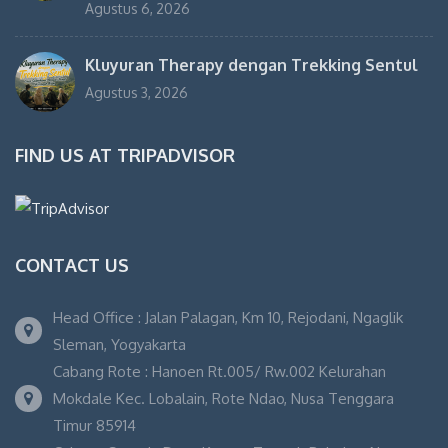
Agustus 6, 2026
Kluyuran Therapy dengan Trekking Sentul
Agustus 3, 2026
FIND US AT TRIPADVISOR
CONTACT US
Head Office : Jalan Palagan, Km 10, Rejodani, Ngaglik
Sleman, Yogyakarta
Cabang Rote : Hanoen Rt.005/ Rw.002 Kelurahan
Mokdale Kec. Lobalain, Rote Ndao, Nusa Tenggara
Timur 85914