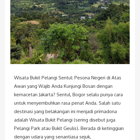
Wisata Bukit Pelangi Sentul: Pesona Negeri di Atas
Awan yang Wajib Anda Kunjungi Bosan dengan
kemacetan Jakarta? Sentul, Bogor selalu punya cara
untuk menyembuhkan rasa penat Anda. Salah satu
destinasi yang belakangan ini menjadi primadona
adalah Wisata Bukit Pelangi (sering disebut juga
Pelangi Park atau Bukit Geulis). Berada di ketinggian
dengan udara yang senantiasa sejuk,