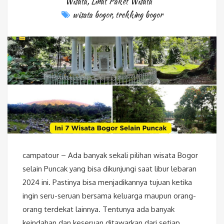
Wisata
,
Lihat Paket Wisata
wisata bogor
,
trekking bogor
campatour – Ada banyak sekali pilihan wisata Bogor
selain Puncak yang bisa dikunjungi saat libur lebaran
2024 ini. Pastinya bisa menjadikannya tujuan ketika
ingin seru-seruan bersama keluarga maupun orang-
orang terdekat lainnya. Tentunya ada banyak
keindahan dan keseruan ditawarkan dari setiap