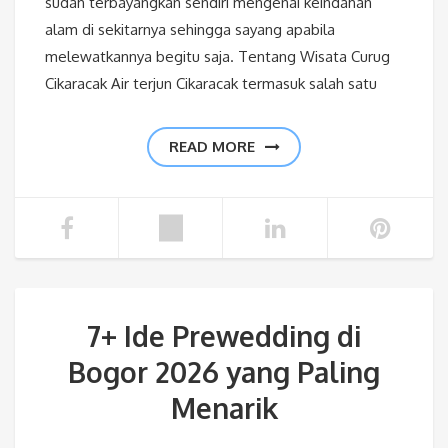
sudah terbayangkan sendiri mengenai keindahan
alam di sekitarnya sehingga sayang apabila
melewatkannya begitu saja. Tentang Wisata Curug
Cikaracak Air terjun Cikaracak termasuk salah satu
READ MORE
7+ Ide Prewedding di
Bogor 2026 yang Paling
Menarik