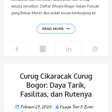
wisata tersebut. Daftar Wisata Bogor Selain Puncak
yang Bebas Macet Jika sudah bosan berkunjung ke
READ MORE
Curug Cikaracak Curug
Bogor: Daya Tarik,
Fasilitas, dan Rutenya
Februari 27, 2024
Campa Tour & Event