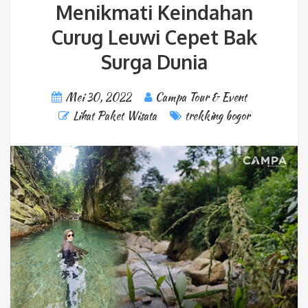
Menikmati Keindahan
Curug Leuwi Cepet Bak
Surga Dunia
Mei 30, 2022
Campa Tour & Event
Lihat Paket Wisata
trekking bogor