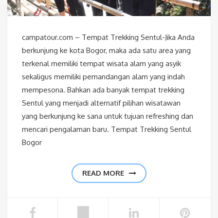
campatour.com – Tempat Trekking Sentul-Jika Anda
berkunjung ke kota Bogor, maka ada satu area yang
terkenal memiliki tempat wisata alam yang asyik
sekaligus memiliki pemandangan alam yang indah
mempesona. Bahkan ada banyak tempat trekking
Sentul yang menjadi alternatif pilihan wisatawan
yang berkunjung ke sana untuk tujuan refreshing dan
mencari pengalaman baru. Tempat Trekking Sentul
Bogor
READ MORE