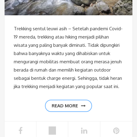
Trekking sentul leuwi asih – Setelah pandemi Covid-
19 mereda, trekking atau hiking menjadi pilihan
wisata yang paling banyak diminati. Tidak dipungkiri
bahwa banyaknya waktu yang dihabiskan untuk
mengurangi mobilitas membuat orang merasa jenuh
berada di rumah dan memilih kegiatan outdoor
sebagai bentuk charge energi. Sehingga, tidak heran
jika trekking menjadi kegiatan yang popular saat ini.
READ MORE