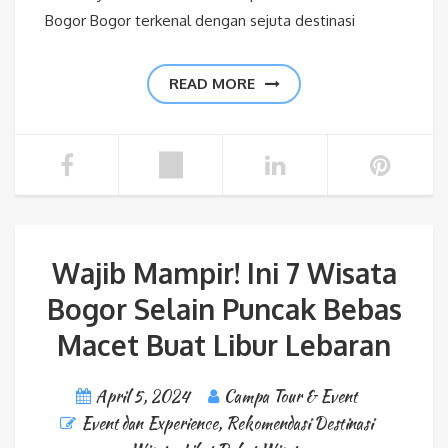
Bogor Bogor terkenal dengan sejuta destinasi
READ MORE
Wajib Mampir! Ini 7 Wisata
Bogor Selain Puncak Bebas
Macet Buat Libur Lebaran
April 5, 2024
Campa Tour & Event
Event dan Experience
,
Rekomendasi Destinasi