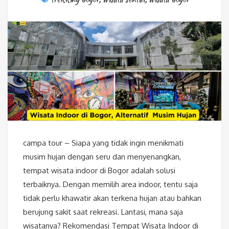
campa tour – Siapa yang tidak ingin menikmati
musim hujan dengan seru dan menyenangkan,
tempat wisata indoor di Bogor adalah solusi
terbaiknya. Dengan memilih area indoor, tentu saja
tidak perlu khawatir akan terkena hujan atau bahkan
berujung sakit saat rekreasi. Lantasi, mana saja
wisatanya? Rekomendasi Tempat Wisata Indoor di