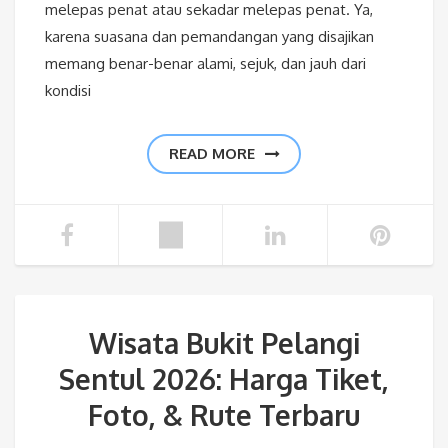
melepas penat atau sekadar melepas penat. Ya,
karena suasana dan pemandangan yang disajikan
memang benar-benar alami, sejuk, dan jauh dari
kondisi
READ MORE
Wisata Bukit Pelangi
Sentul 2026: Harga Tiket,
Foto, & Rute Terbaru