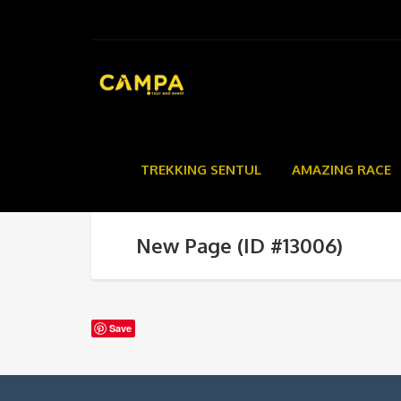
TREKKING SENTUL
AMAZING RACE
New Page (ID #13006)
Save