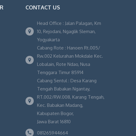
OR
CONTACT US
Head Office : Jalan Palagan, Km
10, Rejodani, Ngaglik Sleman,
Yogyakarta
Cabang Rote : Hanoen Rt.005/
Rw.002 Kelurahan Mokdale Kec.
Lobalain, Rote Ndao, Nusa
Tenggara Timur 85914
Cabang Sentul : Desa Karang
Tengah Babakan Ngantay,
RT.002/RW.008, Karang Tengah,
Kec. Babakan Madang,
Kabupaten Bogor,
Jawa Barat 16810
081265944664