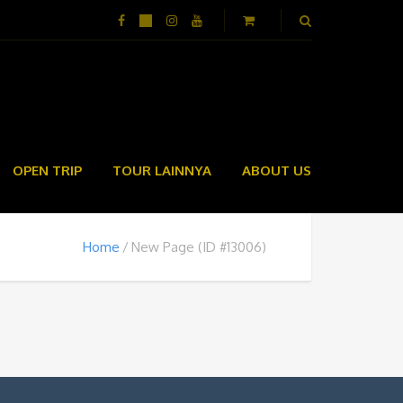
OPEN TRIP
TOUR LAINNYA
ABOUT US
Home
New Page (ID #13006)