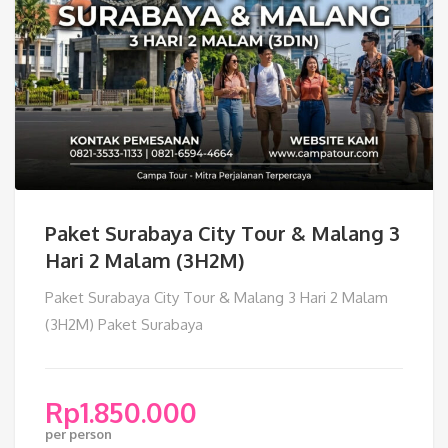
Paket Surabaya City Tour & Malang 3
Hari 2 Malam (3H2M)
Paket Surabaya City Tour & Malang 3 Hari 2 Malam
(3H2M) Paket Surabaya
Rp
1.850.000
per person