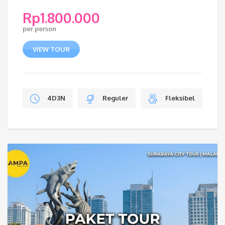
Rp
1.800.000
per person
VIEW TOUR
4D3N
Reguler
Fleksibel