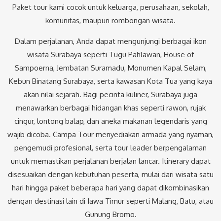
Paket tour kami cocok untuk keluarga, perusahaan, sekolah,
komunitas, maupun rombongan wisata.
Dalam perjalanan, Anda dapat mengunjungi berbagai ikon
wisata Surabaya seperti Tugu Pahlawan, House of
Sampoerna, Jembatan Suramadu, Monumen Kapal Selam,
Kebun Binatang Surabaya, serta kawasan Kota Tua yang kaya
akan nilai sejarah. Bagi pecinta kuliner, Surabaya juga
menawarkan berbagai hidangan khas seperti rawon, rujak
cingur, lontong balap, dan aneka makanan legendaris yang
wajib dicoba. Campa Tour menyediakan armada yang nyaman,
pengemudi profesional, serta tour leader berpengalaman
untuk memastikan perjalanan berjalan lancar. Itinerary dapat
disesuaikan dengan kebutuhan peserta, mulai dari wisata satu
hari hingga paket beberapa hari yang dapat dikombinasikan
dengan destinasi lain di Jawa Timur seperti Malang, Batu, atau
Gunung Bromo.