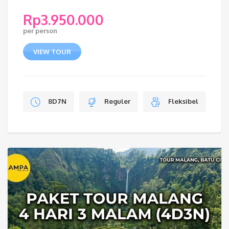
Rp
3.950.000
per person
VIEW TOUR
8D7N
Reguler
Fleksibel