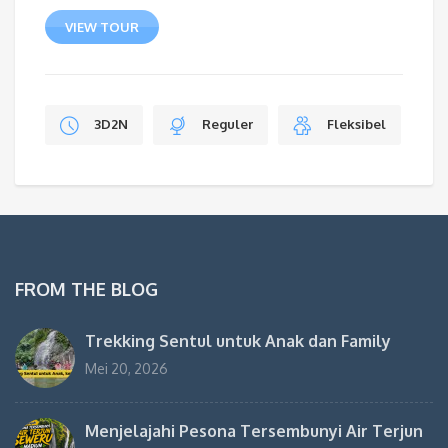
VIEW TOUR
3D2N
Reguler
Fleksibel
FROM THE BLOG
Trekking Sentul untuk Anak dan Family
Mei 20, 2026
Menjelajahi Pesona Tersembunyi Air Terjun