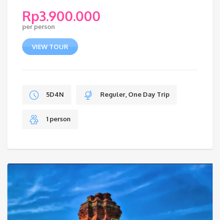
Rp
3.900.000
per person
VIEW TOUR
5D4N
Reguler, One Day Trip
1 person