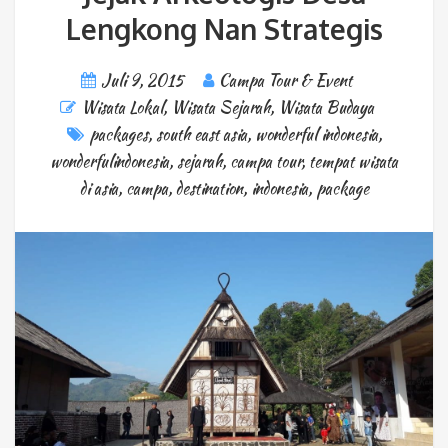
Lengkong Nan Strategis
Juli 9, 2015
Campa Tour & Event
Wisata Lokal
,
Wisata Sejarah
,
Wisata Budaya
packages
,
south east asia
,
wonderful indonesia
,
wonderfulindonesia
,
sejarah
,
campa tour
,
tempat wisata
di asia
,
campa
,
destination
,
indonesia
,
package