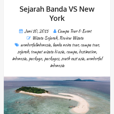
Sejarah Banda VS New
York
Juni 10, 2015
Campa Tour & Event
Wisata Sejarah
,
Review Wisata
wonderfulindonesia
,
banda neira tour
,
campa tour
,
sejarah
,
tempat wisata di asia
,
campa
,
destination
,
indonesia
,
package
,
packages
,
south east asia
,
wonderful
indonesia