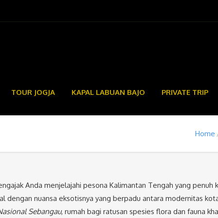
TOUR JOGJA
KAPAL LABUAN BAJO
PRIVATE TRIP
Home
ajak Anda menjelajahi pesona Kalimantan Tengah yang penuh ke
nal dengan nuansa eksotisnya yang berpadu antara modernitas kota
asional Sebangau
, rumah bagi ratusan spesies flora dan fauna k