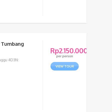
g Tumbang
Rp
2.150.000
per person
nggu 4D3N:
VIEW TOUR