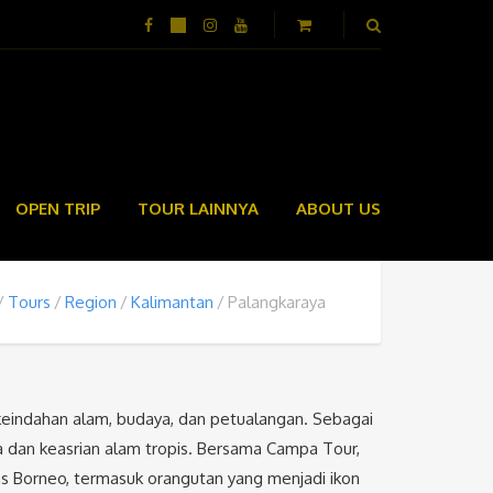
OPEN TRIP
TOUR LAINNYA
ABOUT US
Tours
Region
Kalimantan
Palangkaraya
indahan alam, budaya, dan petualangan. Sebagai
 dan keasrian alam tropis. Bersama Campa Tour,
has Borneo, termasuk orangutan yang menjadi ikon