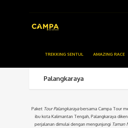
TREKKING SENTUL
AMAZING RACE
Palangkaraya
Paket
Tour Palangkaraya
bersama Campa Tour meng
ibu kota Kalimantan Tengah, Palangkaraya dike
perjalanan dimulai dengan mengunjungi
Taman N