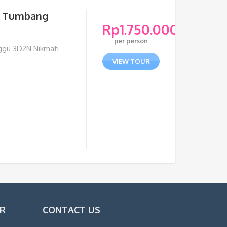
g Tumbang
Rp
1.750.000
per person
ggu 3D2N Nikmati
VIEW TOUR
OR
CONTACT US