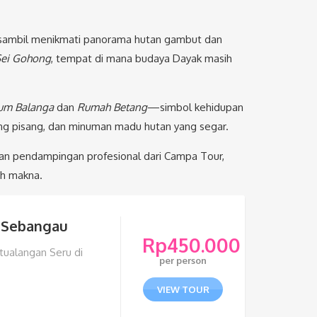
 sambil menikmati panorama hutan gambut dan
Sei Gohong
, tempat di mana budaya Dayak masih
um Balanga
dan
Rumah Betang
—simbol kehidupan
peng pisang, dan minuman madu hutan yang segar.
gan pendampingan profesional dari Campa Tour,
uh makna.
l Sebangau
Rp
450.000
tualangan Seru di
per person
VIEW TOUR