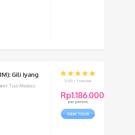
M): Gili Iyang
5.00 / 1 review
Paket Tour Madura
Rp
1.186.000
per person
VIEW TOUR