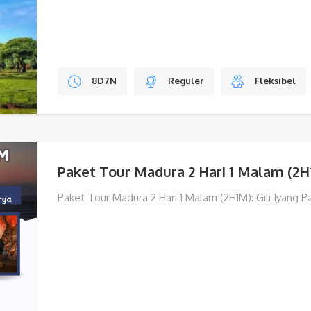
8D7N
Reguler
Fleksibel
Paket Tour Madura 2 Hari 1 Malam (2H1
Paket Tour Madura 2 Hari 1 Malam (2H1M): Gili Iyang 