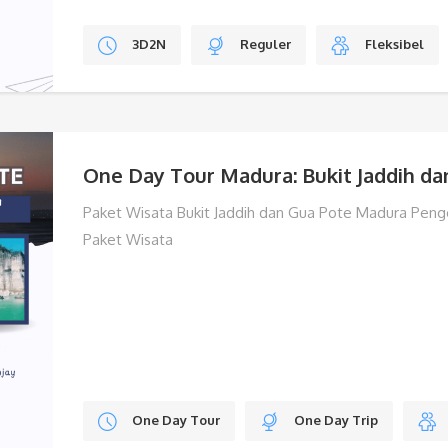
3D2N
Reguler
Fleksibel
One Day Tour Madura: Bukit Jaddih da
Paket Wisata Bukit Jaddih dan Gua Pote Madura Peng
Paket Wisata
One Day Tour
One Day Trip