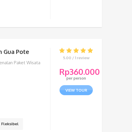
n Gua Pote
5.00 / 1 review
enalan Paket Wisata
Rp
360.000
per person
VIEW TOUR
Fleksibel