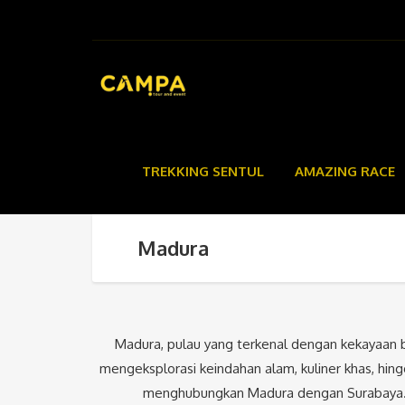
TREKKING SENTUL
AMAZING RACE
Madura
Madura, pulau yang terkenal dengan kekayaan 
mengeksplorasi keindahan alam, kuliner khas, hi
menghubungkan Madura dengan Surabaya. Da