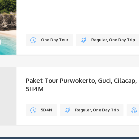
One Day Tour
Reguler, One Day Trip
Paket Tour Purwokerto, Guci, Cilacap,
5H4M
Paket Tour Purwokerto, Guci, Cilacap, Purbalingga 5 
Menjelajahi sisi
5D4N
Reguler, One Day Trip