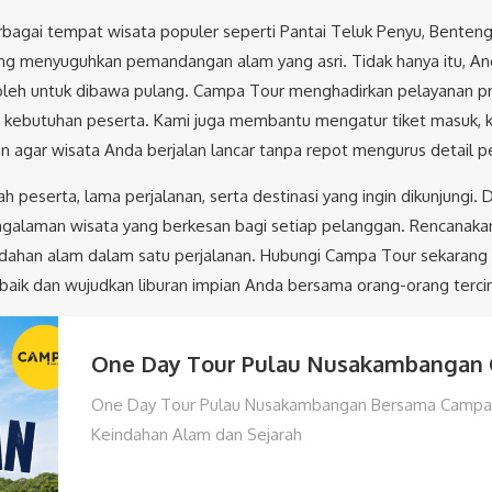
bagai tempat wisata populer seperti Pantai Teluk Penyu, Benten
g menyuguhkan pemandangan alam yang asri. Tidak hanya itu, And
oleh untuk dibawa pulang. Campa Tour menghadirkan pelayanan pr
uai kebutuhan peserta. Kami juga membantu mengatur tiket masuk, 
an agar wisata Anda berjalan lancar tanpa repot mengurus detail pe
h peserta, lama perjalanan, serta destinasi yang ingin dikunjungi
laman wisata yang berkesan bagi setiap pelanggan. Rencanakan
eindahan alam dalam satu perjalanan. Hubungi Campa Tour sekarang
baik dan wujudkan liburan impian Anda bersama orang-orang tercin
One Day Tour Pulau Nusakambangan 
One Day Tour Pulau Nusakambangan Bersama Campa T
Keindahan Alam dan Sejarah