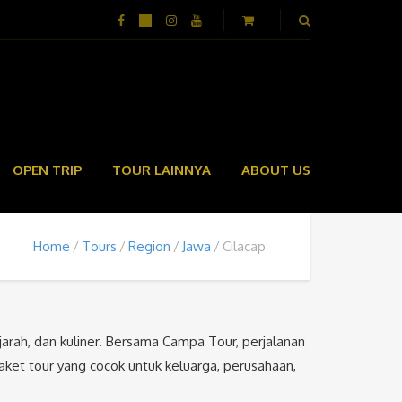
OPEN TRIP
TOUR LAINNYA
ABOUT US
Home
Tours
Region
Jawa
Cilacap
arah, dan kuliner. Bersama Campa Tour, perjalanan
ket tour yang cocok untuk keluarga, perusahaan,