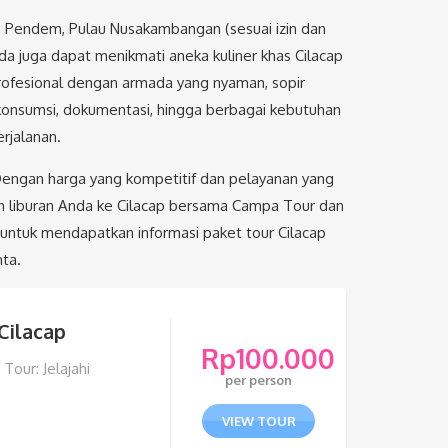
g Pendem, Pulau Nusakambangan (sesuai izin dan
a juga dapat menikmati aneka kuliner khas Cilacap
ofesional dengan armada yang nyaman, sopir
konsumsi, dokumentasi, hingga berbagai kebutuhan
rjalanan.
. Dengan harga yang kompetitif dan pelayanan yang
 liburan Anda ke Cilacap bersama Campa Tour dan
 untuk mendapatkan informasi paket tour Cilacap
ta.
Cilacap
Rp
100.000
our: Jelajahi
per person
VIEW TOUR