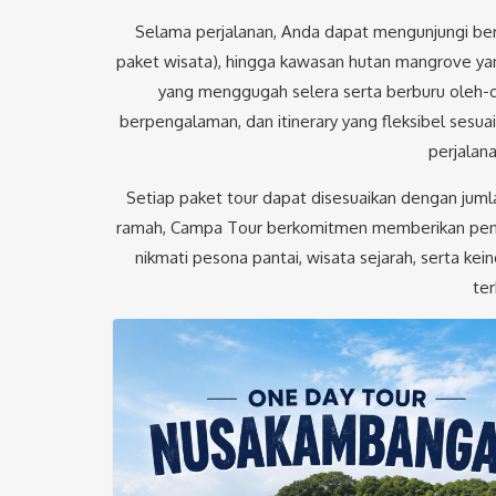
Selama perjalanan, Anda dapat mengunjungi ber
paket wisata), hingga kawasan hutan mangrove yan
yang menggugah selera serta berburu oleh-
berpengalaman, dan itinerary yang fleksibel ses
perjalan
Setiap paket tour dapat disesuaikan dengan jumla
ramah, Campa Tour berkomitmen memberikan penga
nikmati pesona pantai, wisata sejarah, serta k
ter