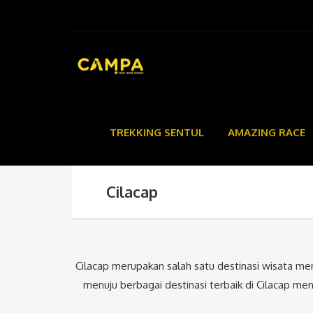
TREKKING SENTUL
AMAZING RACE
Cilacap
Cilacap merupakan salah satu destinasi wisata me
menuju berbagai destinasi terbaik di Cilacap m