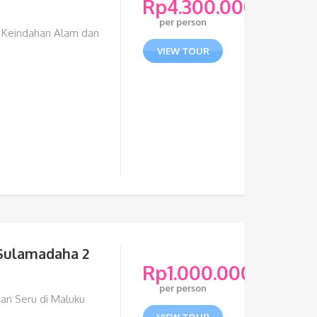
Rp
4.300.000
per person
i Keindahan Alam dan
VIEW TOUR
 Sulamadaha 2
Rp
1.000.000
per person
an Seru di Maluku