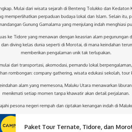
ngkap. Mulai dari wisata sejarah di Benteng Tolukko dan Kedato
ang memperlihatkan perpaduan budaya lokal dan Islam. Selain it
andangan Gunung Gamalama yang menjulang indah menghiasi pu
rluas ke Tidore yang menawan dengan keasrian alam pegunungan da
dan diving kelas dunia seperti di Morotai, di mana keindahan ter
memberikan pengalaman unik tak terlupakan.
ulai dari transportasi, akomodasi, pemandu lokal berpengalaman,
han rombongan: company gathering, wisata edukasi sekolah, tour 
indahan alam yang memesona, Maluku Utara menawarkan liburan 
menikmati setiap momen tanpa khawatir akan detail perjalanan.
lajahi pesona negeri rempah dan ciptakan kenangan indah di Maluk
Paket Tour Ternate, Tidore, dan Moro