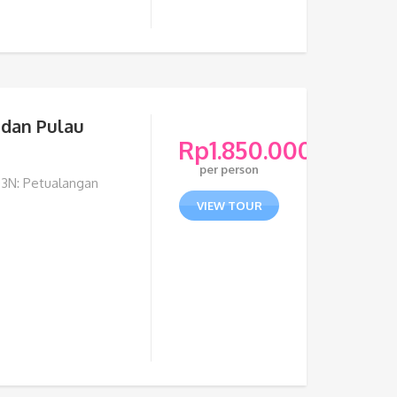
 dan Pulau
Rp
1.850.000
per person
4D3N: Petualangan
VIEW TOUR