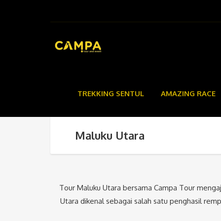
TREKKING SENTUL
AMAZING RACE
Maluku Utara
Tour Maluku Utara bersama Campa Tour mengajak
Utara dikenal sebagai salah satu penghasil rem