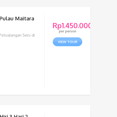
 Pulau Maitara
Rp
1.450.000
per person
Petualangan Seru di
VIEW TOUR
iri 3 Hari 2