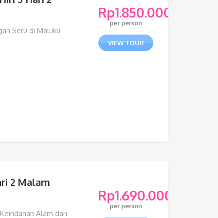
Rp
1.850.000
per person
gan Seru di Maluku
VIEW TOUR
ari 2 Malam
Rp
1.690.000
per person
i Keindahan Alam dan