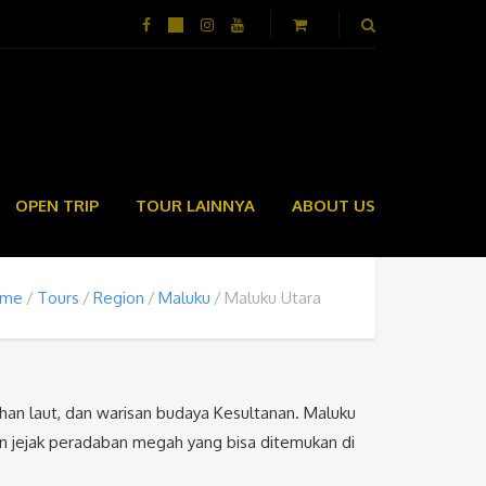
OPEN TRIP
TOUR LAINNYA
ABOUT US
ome
Tours
Region
Maluku
Maluku Utara
an laut, dan warisan budaya Kesultanan. Maluku
an jejak peradaban megah yang bisa ditemukan di