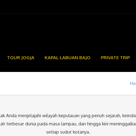
TOUR JOGJA
KAPAL LABUAN BAJO
PRIVATE TRIP
H
 Anda menjelajahi wilayah kepulauan yang penuh sejarah, keindah
pah terbesar dunia pada masa lampau, dan hingga kini meninggalk
setiap sudut kotanya.