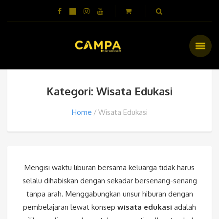
Kategori: Wisata Edukasi
Home
Wisata Edukasi
Mengisi waktu liburan bersama keluarga tidak harus
selalu dihabiskan dengan sekadar bersenang-senang
tanpa arah. Menggabungkan unsur hiburan dengan
pembelajaran lewat konsep
wisata edukasi
adalah