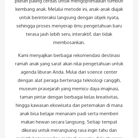
pilihan paling cerdas untuk mengoptimalkan tumbuh
kembang anak. Melalui metode ini, anak-anak diajak
untuk berinteraksi langsung dengan objek nyata,
sehingga proses menyerap ilmu pengetahuan baru
terasa jauh lebih seru, interaktif, dan tidak
membosankan.
Kami menyajikan berbagai rekomendasi destinasi
ramah anak yang sarat akan nilai pengetahuan untuk
agenda liburan Anda. Mulai dari science center
dengan alat peraga bertenaga teknologi canggih,
museum prasejarah yang memicu daya imajinasi,
taman pintar dengan berbagai kelas kreativitas,
hingga kawasan ekowisata dan peternakan di mana
anak bisa belajar menanam padi serta memberi
makan hewan secara langsung. Setiap tempat
dikurasi untuk merangsang rasa ingin tahu dan