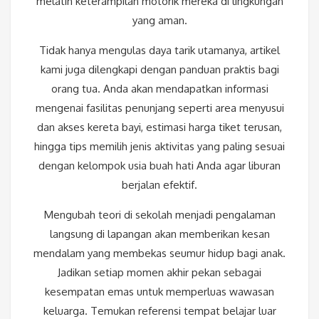
melatih keterampilan motorik mereka di lingkungan
yang aman.
Tidak hanya mengulas daya tarik utamanya, artikel
kami juga dilengkapi dengan panduan praktis bagi
orang tua. Anda akan mendapatkan informasi
mengenai fasilitas penunjang seperti area menyusui
dan akses kereta bayi, estimasi harga tiket terusan,
hingga tips memilih jenis aktivitas yang paling sesuai
dengan kelompok usia buah hati Anda agar liburan
berjalan efektif.
Mengubah teori di sekolah menjadi pengalaman
langsung di lapangan akan memberikan kesan
mendalam yang membekas seumur hidup bagi anak.
Jadikan setiap momen akhir pekan sebagai
kesempatan emas untuk memperluas wawasan
keluarga. Temukan referensi tempat belajar luar