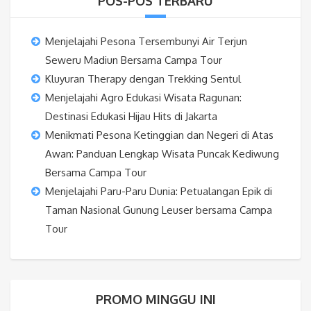
POS-POS TERBARU
Menjelajahi Pesona Tersembunyi Air Terjun
Seweru Madiun Bersama Campa Tour
Kluyuran Therapy dengan Trekking Sentul
Menjelajahi Agro Edukasi Wisata Ragunan:
Destinasi Edukasi Hijau Hits di Jakarta
Menikmati Pesona Ketinggian dan Negeri di Atas
Awan: Panduan Lengkap Wisata Puncak Kediwung
Bersama Campa Tour
Menjelajahi Paru-Paru Dunia: Petualangan Epik di
Taman Nasional Gunung Leuser bersama Campa
Tour
PROMO MINGGU INI