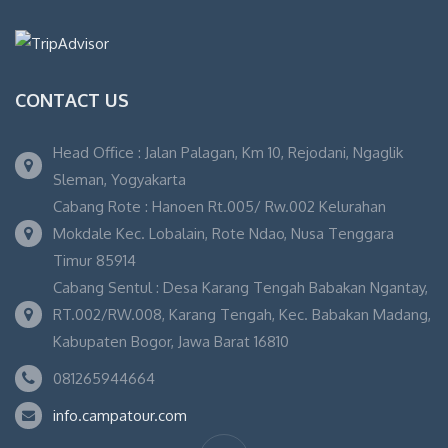
CONTACT US
Head Office : Jalan Palagan, Km 10, Rejodani, Ngaglik
Sleman, Yogyakarta
Cabang Rote : Hanoen Rt.005/ Rw.002 Kelurahan
Mokdale Kec. Lobalain, Rote Ndao, Nusa Tenggara
Timur 85914
Cabang Sentul : Desa Karang Tengah Babakan Ngantay,
RT.002/RW.008, Karang Tengah, Kec. Babakan Madang,
Kabupaten Bogor, Jawa Barat 16810
081265944664
info.campatour.com