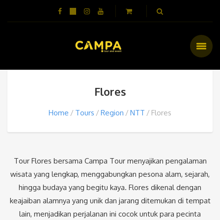
Flores
Home
Tours
Region
NTT
Flores
Tour Flores bersama Campa Tour menyajikan pengalaman
wisata yang lengkap, menggabungkan pesona alam, sejarah,
hingga budaya yang begitu kaya. Flores dikenal dengan
keajaiban alamnya yang unik dan jarang ditemukan di tempat
lain, menjadikan perjalanan ini cocok untuk para pecinta