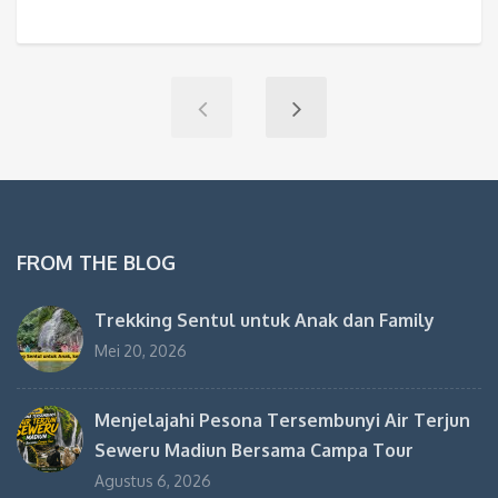
FROM THE BLOG
Trekking Sentul untuk Anak dan Family
Mei 20, 2026
Menjelajahi Pesona Tersembunyi Air Terjun
Seweru Madiun Bersama Campa Tour
Agustus 6, 2026