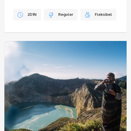
2D1N
Reguler
Fleksibel