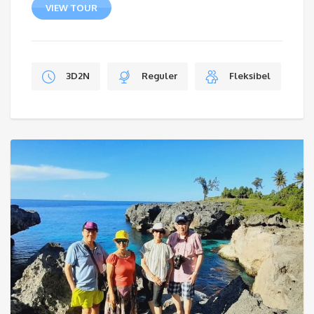
VIEW TOUR
3D2N
Reguler
Fleksibel