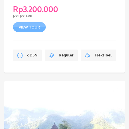
Rp
3.200.000
per person
VIEW TOUR
6D5N
Reguler
Fleksibel