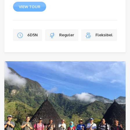
VIEW TOUR
6D5N
Reguler
Fleksibel