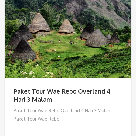
Paket Tour Wae Rebo Overland 4
Hari 3 Malam
Paket Tour Wae Rebo Overland 4 Hari 3 Malam
Paket Tour Wae Rebo