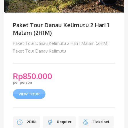
Paket Tour Danau Kelimutu 2 Hari 1
Malam (2H1M)
Paket Tour Danau Kelimutu 2 Hari 1 Malam (2H1M)
Paket Tour Danau Kelimutu
Rp
850.000
per person
VIEW TOUR
2D1N
Reguler
Fleksibel