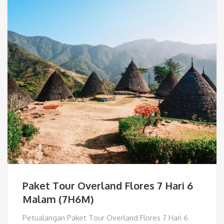
Paket Tour Overland Flores 7 Hari 6
Malam (7H6M)
Petualangan Paket Tour Overland Flores 7 Hari 6