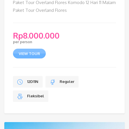
Paket Tour Overland Flores Komodo 12 Hari 11 Malam
Paket Tour Overland Flores
Rp
8.000.000
per person
VIEW TOUR
12D11N
Reguler
Fleksibel