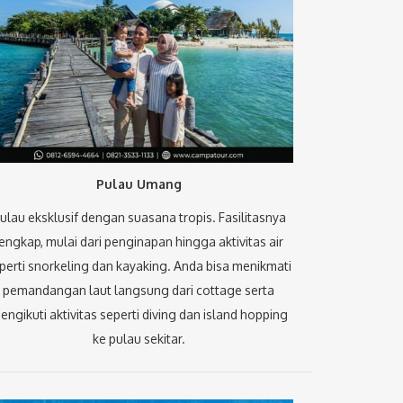
Pulau Umang
ulau eksklusif dengan suasana tropis. Fasilitasnya
engkap, mulai dari penginapan hingga aktivitas air
perti snorkeling dan kayaking. Anda bisa menikmati
pemandangan laut langsung dari cottage serta
engikuti aktivitas seperti diving dan island hopping
ke pulau sekitar.