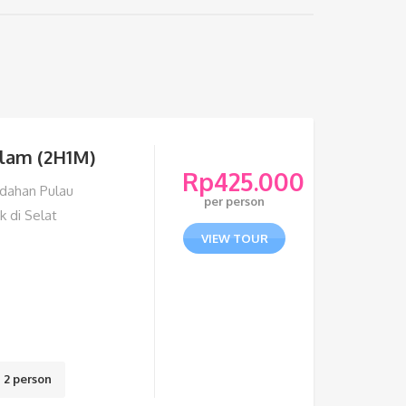
alam (2H1M)
Rp
425.000
ndahan Pulau
per person
 di Selat
VIEW TOUR
2 person