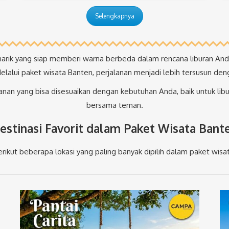
Selengkapnya
rik yang siap memberi warna berbeda dalam rencana liburan Anda. M
lalui paket wisata Banten, perjalanan menjadi lebih tersusun denga
nan yang bisa disesuaikan dengan kebutuhan Anda, baik untuk libur
bersama teman.
estinasi Favorit dalam Paket Wisata Bant
erikut beberapa lokasi yang paling banyak dipilih dalam paket wisat