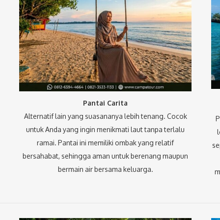
Pantai Carita
Alternatif lain yang suasananya lebih tenang. Cocok
P
untuk Anda yang ingin menikmati laut tanpa terlalu
l
ramai. Pantai ini memiliki ombak yang relatif
se
bersahabat, sehingga aman untuk berenang maupun
bermain air bersama keluarga.
m