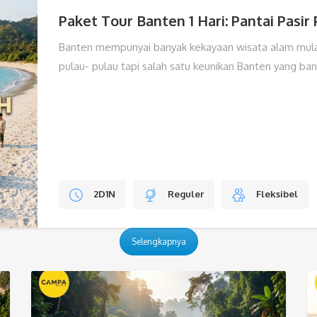
Paket Tour Banten 1 Hari: Pantai Pasir 
Banten mempunyai banyak kekayaan wisata alam mulai
pulau- pulau tapi salah satu keunikan Banten yang ban
2D1N
Reguler
Fleksibel
Selengkapnya