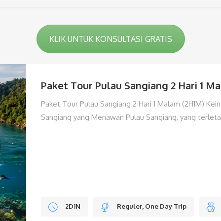
KLIK UNTUK KONSULTASI GRATIS
Paket Tour Pulau Sangiang 2 Hari 1 M
Paket Tour Pulau Sangiang 2 Hari 1 Malam (2H1M) Kei
Sangiang yang Menawan Pulau Sangiang, yang terletak
2D1N
Reguler, One Day Trip