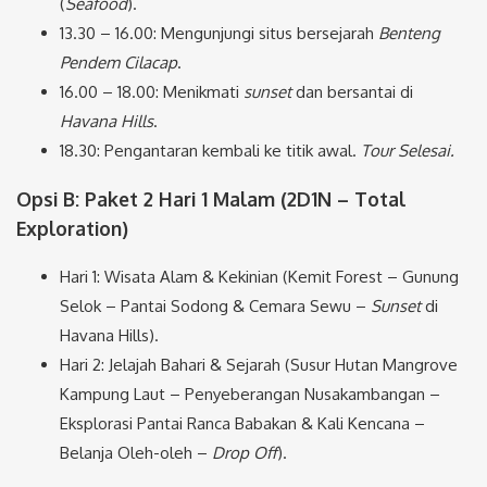
(
Seafood
).
13.30 – 16.00: Mengunjungi situs bersejarah
Benteng
Pendem Cilacap
.
16.00 – 18.00: Menikmati
sunset
dan bersantai di
Havana Hills
.
18.30: Pengantaran kembali ke titik awal.
Tour Selesai.
Opsi B: Paket 2 Hari 1 Malam (2D1N – Total
Exploration)
Hari 1: Wisata Alam & Kekinian (Kemit Forest – Gunung
Selok – Pantai Sodong & Cemara Sewu –
Sunset
di
Havana Hills).
Hari 2: Jelajah Bahari & Sejarah (Susur Hutan Mangrove
Kampung Laut – Penyeberangan Nusakambangan –
Eksplorasi Pantai Ranca Babakan & Kali Kencana –
Belanja Oleh-oleh –
Drop Off
).