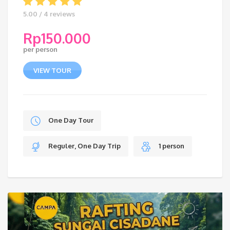
5.00 / 4 reviews
Rp
150.000
per person
VIEW TOUR
One Day Tour
Reguler, One Day Trip
1 person