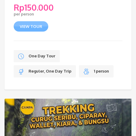
Rp
150.000
per person
VIEW TOUR
One Day Tour
Reguler, One Day Trip
1 person