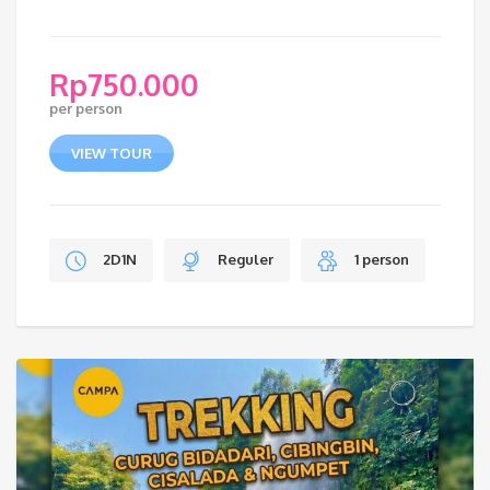
Rp
750.000
per person
VIEW TOUR
2D1N
Reguler
1 person