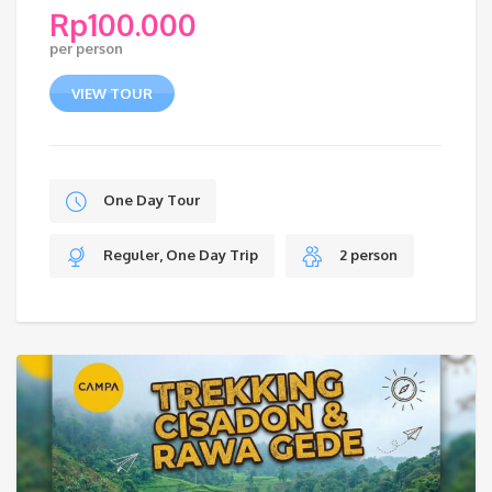
Rp
100.000
per person
VIEW TOUR
One Day Tour
Reguler, One Day Trip
2 person