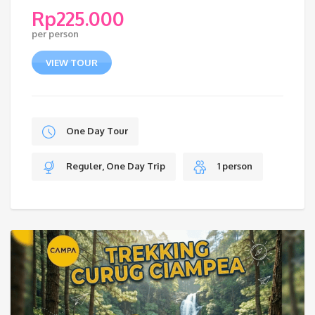
Rp
225.000
per person
VIEW TOUR
One Day Tour
Reguler, One Day Trip
1 person