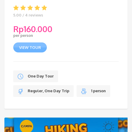
5.00 / 4 reviews
Rp
160.000
per person
VIEW TOUR
One Day Tour
Reguler, One Day Trip
1 person