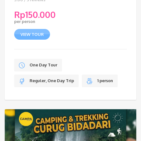
Rp
150.000
per person
VIEW TOUR
One Day Tour
Reguler, One Day Trip
1 person