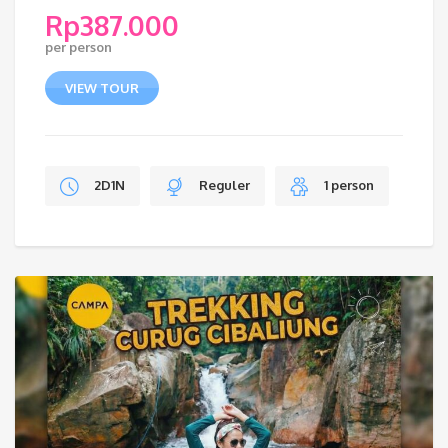
Rp
387.000
per person
VIEW TOUR
2D1N
Reguler
1 person