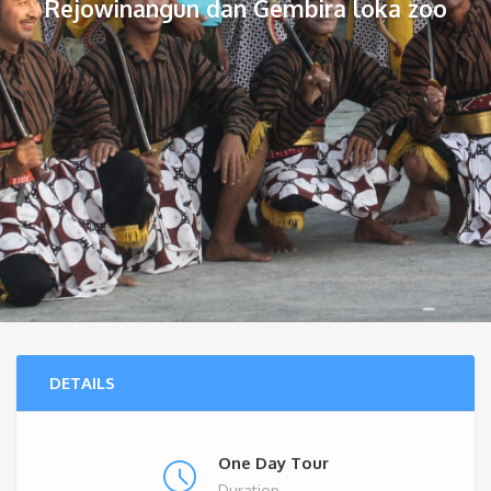
Rejowinangun dan Gembira loka zoo
DETAILS
One Day Tour
Duration