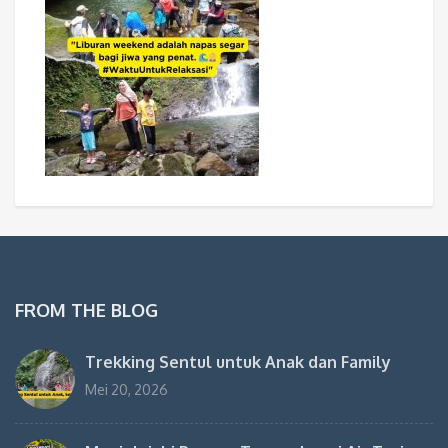
FROM THE BLOG
Trekking Sentul untuk Anak dan Family
Mei 20, 2026