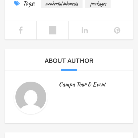
Tags:
wonderful indonesia
packages
ABOUT AUTHOR
Campa Tour & Event