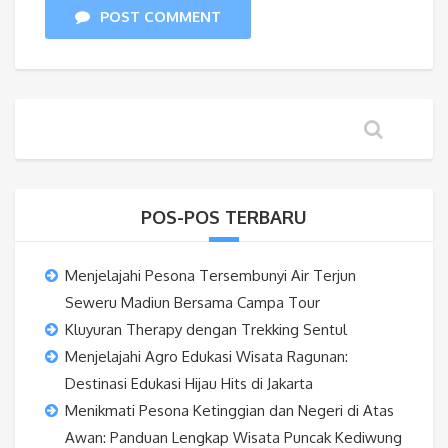
POST COMMENT
POS-POS TERBARU
Menjelajahi Pesona Tersembunyi Air Terjun
Seweru Madiun Bersama Campa Tour
Kluyuran Therapy dengan Trekking Sentul
Menjelajahi Agro Edukasi Wisata Ragunan:
Destinasi Edukasi Hijau Hits di Jakarta
Menikmati Pesona Ketinggian dan Negeri di Atas
Awan: Panduan Lengkap Wisata Puncak Kediwung