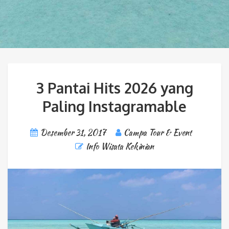
3 Pantai Hits 2026 yang
Paling Instagramable
Desember 31, 2017
Campa Tour & Event
Info Wisata Kekinian