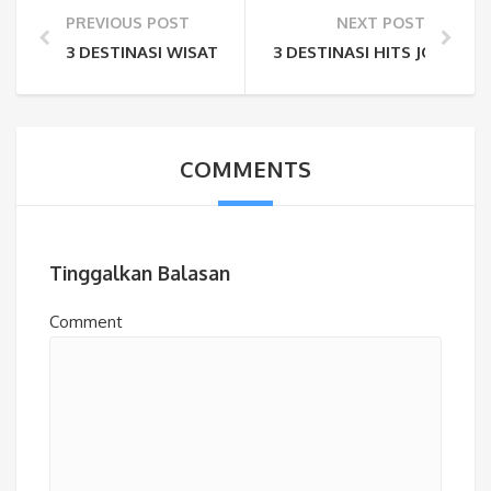
PREVIOUS POST
NEXT POST
3 DESTINASI WISATA FAVORIT 2026 YANG TIDAK BO
3 DESTINASI HITS JOGJA 
COMMENTS
Tinggalkan Balasan
Comment