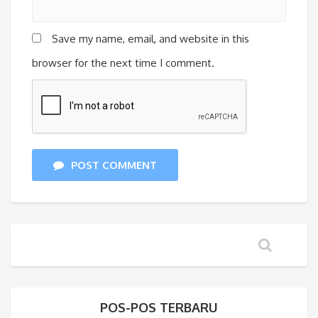
Save my name, email, and website in this
browser for the next time I comment.
POST COMMENT
POS-POS TERBARU