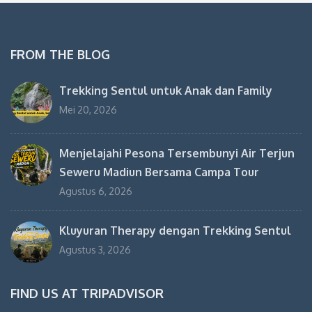
FROM THE BLOG
Trekking Sentul untuk Anak dan Family
Mei 20, 2026
Menjelajahi Pesona Tersembunyi Air Terjun
Seweru Madiun Bersama Campa Tour
Agustus 6, 2026
Kluyuran Therapy dengan Trekking Sentul
Agustus 3, 2026
FIND US AT TRIPADVISOR