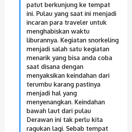
patut berkunjung ke tempat
ini. Pulau yang saat ini menjadi
incaran para traveler untuk
menghabiskan waktu
liburannya. Kegiatan snorkeling
menjadi salah satu kegiatan
menarik yang bisa anda coba
saat disana dengan
menyaksikan keindahan dari
terumbu karang pastinya
menjadi hal yang
menyenangkan. Keindahan
bawah laut dari pulau
Derawan ini tak perlu kita
ragukan lagi. Sebab tempat