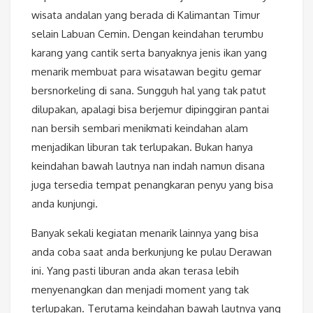
wisata andalan yang berada di Kalimantan Timur
selain Labuan Cemin. Dengan keindahan terumbu
karang yang cantik serta banyaknya jenis ikan yang
menarik membuat para wisatawan begitu gemar
bersnorkeling di sana. Sungguh hal yang tak patut
dilupakan, apalagi bisa berjemur dipinggiran pantai
nan bersih sembari menikmati keindahan alam
menjadikan liburan tak terlupakan. Bukan hanya
keindahan bawah lautnya nan indah namun disana
juga tersedia tempat penangkaran penyu yang bisa
anda kunjungi.
Banyak sekali kegiatan menarik lainnya yang bisa
anda coba saat anda berkunjung ke pulau Derawan
ini. Yang pasti liburan anda akan terasa lebih
menyenangkan dan menjadi moment yang tak
terlupakan. Terutama keindahan bawah lautnya yang