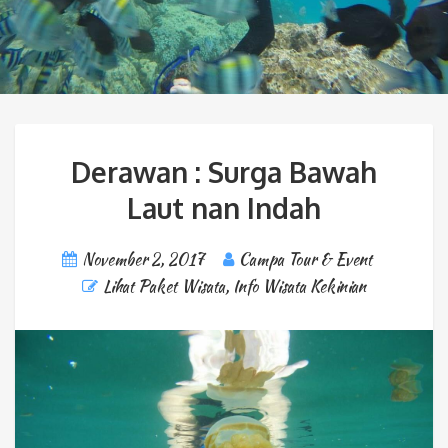
Derawan : Surga Bawah
Laut nan Indah
November 2, 2017
Campa Tour & Event
Lihat Paket Wisata
,
Info Wisata Kekinian