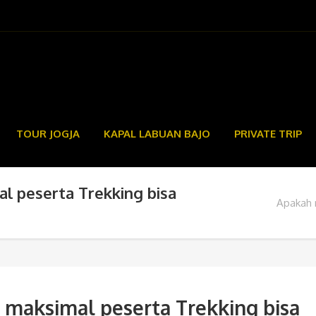
TOUR JOGJA
KAPAL LABUAN BAJO
PRIVATE TRIP
l peserta Trekking bisa
Apakah 
maksimal peserta Trekking bisa