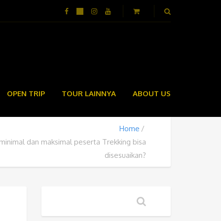
OPEN TRIP
TOUR LAINNYA
ABOUT US
Home
minimal dan maksimal peserta Trekking bisa
disesuaikan?