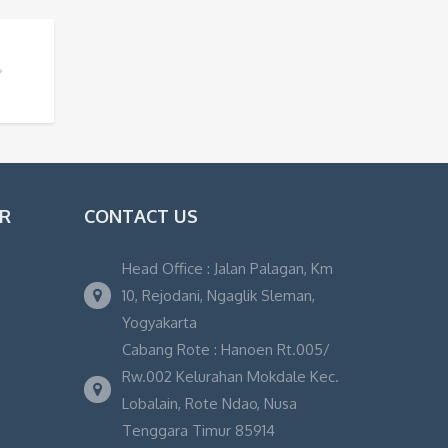
 TOUR?
T TREKKING?
OR
CONTACT US
Head Office : Jalan Palagan, Km
10, Rejodani, Ngaglik Sleman,
Yogyakarta
Cabang Rote : Hanoen Rt.005/
Rw.002 Kelurahan Mokdale Kec.
Lobalain, Rote Ndao, Nusa
Tenggara Timur 85914