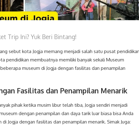
t Trip Ini? Yuk Beri Bintang!
rang sebut kota Jogja memang menjadi salah satu pusat pendidika
kota pendidikan membuatnya memiliki banyak sekali Museum
 beberapa museum di Jogja dengan fasilitas dan penampilan
ngan Fasilitas dan Penampilan Menarik
nyak pihak ketika musim libur telah tiba, Jogja sendiri menjadi
i museum dengan penampilan dan daya tarik luar biasa bisa Anda
m di Jogja dengan fasilitas dan penampilan menarik. Simak Juga: