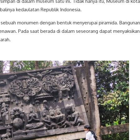
ersimpan di dalam museum satu ini. Tidak hanya itu, Museum di kota
mbalinya kedaulatan Republik Indonesia.
ihat sebuah monumen dengan bentuk menyerupai piramida. Bangunan
nawan. Pada saat berada di dalam seseorang dapat menyaksikan
arah.