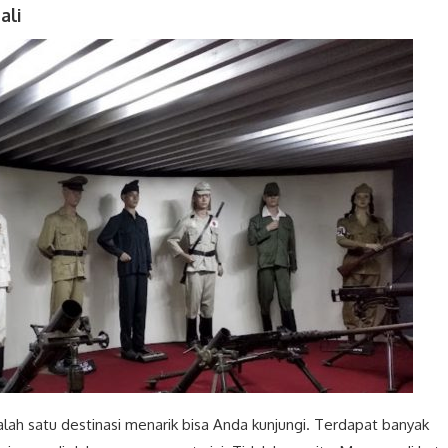
ali
h satu destinasi menarik bisa Anda kunjungi. Terdapat banyak