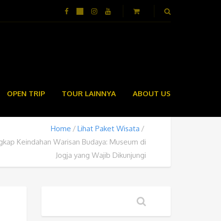
OPEN TRIP
TOUR LAINNYA
ABOUT US
Home
Lihat Paket Wisata
kap Keindahan Warisan Budaya: Museum di
Jogja yang Wajib Dikunjungi