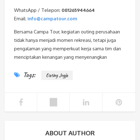
WhatsApp / Telepon:
081265944664
Email:
info@campatour.com
Bersama Campa Tour, kegiatan outing perusahaan
tidak hanya menjadi momen rekreasi, tetapi juga
pengalaman yang memperkuat kerja sama tim dan
menciptakan kenangan yang menyenangkan
Tags:
Outing Jogja
ABOUT AUTHOR