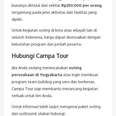
biasanya dimulai dari sekitar
Rp250.000 per orang
,
tergantung pada jenis aktivitas dan fasilitas yang
dipilih.
Untuk kegiatan outing di kota atau wilayah lain di
seluruh Indonesia, harga dapat disesuaikan dengan
kebutuhan program dan jumlah peserta.
Hubungi Campa Tour
Jika Anda sedang merencanakan
outing
perusahaan di Yogyakarta
atau ingin membuat
program team building yang seru dan berkesan,
Campa Tour siap membantu merancang kegiatan
terbaik untuk tim Anda.
Untuk informasi lebih lanjut mengenai paket outing
dan outbound, silakan hubungi: