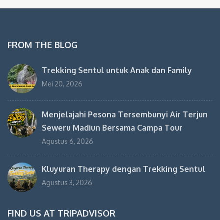
FROM THE BLOG
Trekking Sentul untuk Anak dan Family
Mei 20, 2026
Menjelajahi Pesona Tersembunyi Air Terjun
Seweru Madiun Bersama Campa Tour
Agustus 6, 2026
Kluyuran Therapy dengan Trekking Sentul
Agustus 3, 2026
FIND US AT TRIPADVISOR