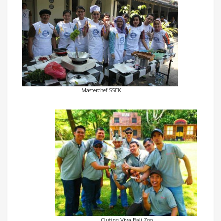
Masterchef SSEK
Outing Viva Bali Zoo