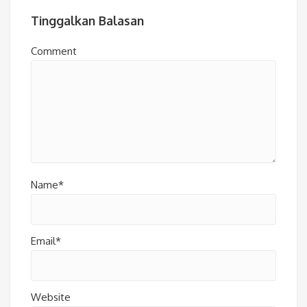
Tinggalkan Balasan
Comment
Name*
Email*
Website