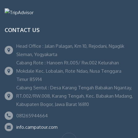
CONTACT US
Head Office : Jalan Palagan, Km 10, Rejodani, Ngaglik
Sleman, Yogyakarta
Cabang Rote : Hanoen Rt.005/ Rw.002 Kelurahan
Mokdale Kec. Lobalain, Rote Ndao, Nusa Tenggara
Timur 85914
Cabang Sentul : Desa Karang Tengah Babakan Ngantay,
RT.002/RW.008, Karang Tengah, Kec. Babakan Madang,
Kabupaten Bogor, Jawa Barat 16810
081265944664
info.campatour.com