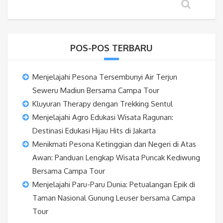
POS-POS TERBARU
Menjelajahi Pesona Tersembunyi Air Terjun
Seweru Madiun Bersama Campa Tour
Kluyuran Therapy dengan Trekking Sentul
Menjelajahi Agro Edukasi Wisata Ragunan:
Destinasi Edukasi Hijau Hits di Jakarta
Menikmati Pesona Ketinggian dan Negeri di Atas
Awan: Panduan Lengkap Wisata Puncak Kediwung
Bersama Campa Tour
Menjelajahi Paru-Paru Dunia: Petualangan Epik di
Taman Nasional Gunung Leuser bersama Campa
Tour