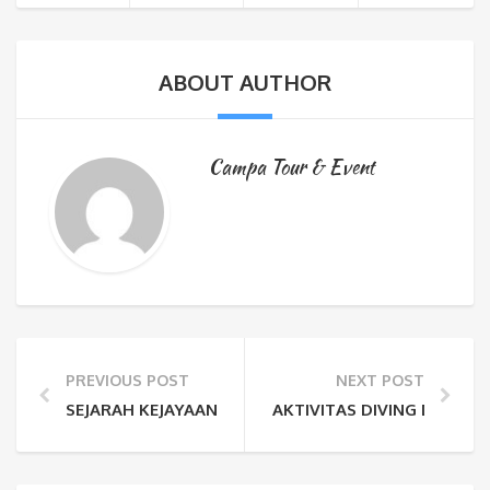
ABOUT AUTHOR
Campa Tour & Event
PREVIOUS POST
NEXT POST
SEJARAH KEJAYAAN REMPAH REMPAH INDONESIA DAR
AKTIVITAS DIVING DI PUL