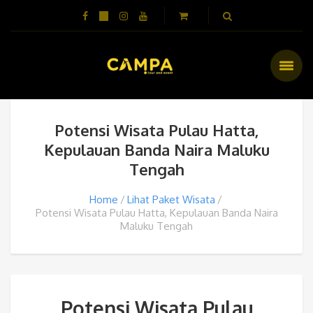
Potensi Wisata Pulau Hatta,
Kepulauan Banda Naira Maluku
Tengah
Home
Lihat Paket Wisata
Potensi Wisata Pulau Hatta, Kepulauan Banda Naira
Maluku Tengah
Potensi Wisata Pulau