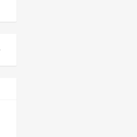
S, DAN RUTE