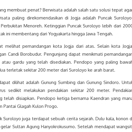
yang membuat penat? Berwisata adalah salah satu solusi tepat aga
wisata paling direkomendasikan di Jogja adalah Puncak Suroloyo
i Perbukitan Menoreh. Ketinggian Puncak Suroloyo lebih dari 200
ncak ini membentang dari Yogyakarta hingga Jawa Tengah.
at melihat pemandangan kota Jogja dari atas. Selain kota Jogja
gan Candi Borobudur. Pengunjung dapat menikmati pemandanga
 atau gardu yang telah disediakan. Pendopo yang paling bawa
 terletak sekitar 200 meter dari Suroloyo ke arah barat.
apat dilihat adalah Gunung Sumbing dan Gunung Sindoro. Untu
us sedikit melakukan pendakian sekitar 200 meter. Pendakia
ng telah disiapkan. Pendopo ketiga bernama Kaendran yang man
an Pantai Glagah Kulon Progo.
Suroloyo juga terdapat sebuah cerita sejarah. Dulu kala, konon d
gelar Sultan Agung Hanyokrokusumo. Setelah mendapat wangsit