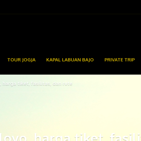
TOUR JOGJA
KAPAL LABUAN BAJO
PRIVATE TRIP
harga tiket, fasilitas, dan rute
oyo, harga tiket, fasili