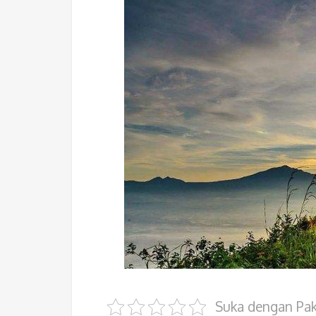
Suka dengan Pake