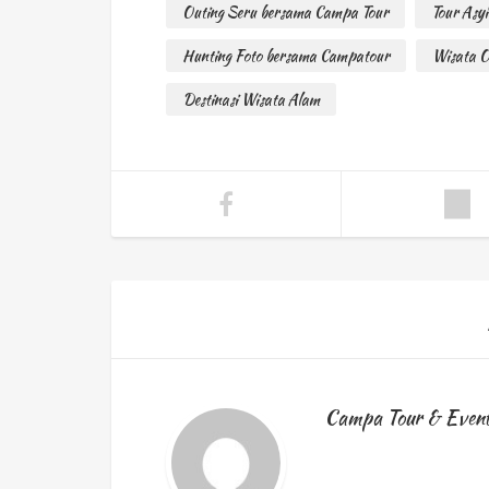
Outing Seru bersama Campa Tour
Tour Asy
Hunting Foto bersama Campatour
Wisata O
Destinasi Wisata Alam
Campa Tour & Even