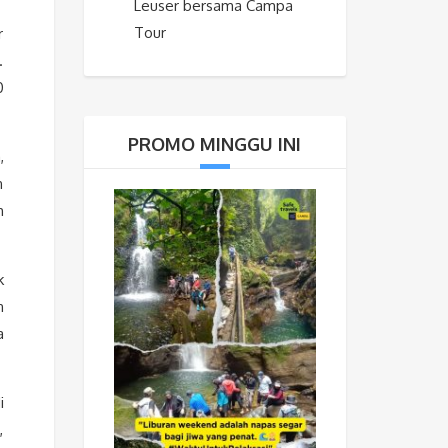
Leuser bersama Campa
Tour
r
.
0
PROMO MINGGU INI
,
n
h
k
n
a
i
,