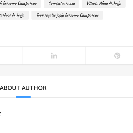
ik bersama Campatour
Campatour.com
Wisata Alam di Jogja
utdoor di Jogja
Tour reguler jogja bersama Campatour
ABOUT AUTHOR
t