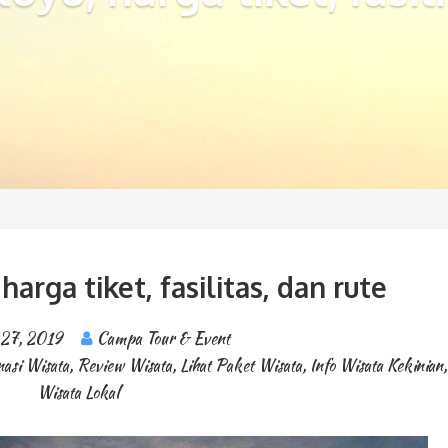
arga tiket, fasilitas, dan rute
 27, 2019
Campa Tour & Event
asi Wisata
,
Review Wisata
,
Lihat Paket Wisata
,
Info Wisata Kekinian
,
Wisata Lokal