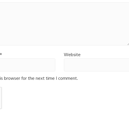
*
Website
is browser for the next time I comment.