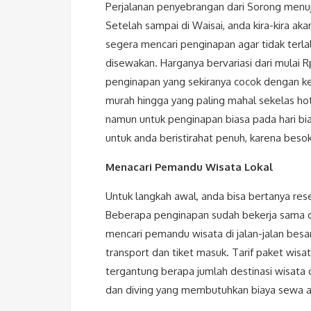
Perjalanan penyebrangan dari Sorong menuj
Setelah sampai di Waisai, anda kira-kira ak
segera mencari penginapan agar tidak ter
disewakan. Harganya bervariasi dari mulai R
penginapan yang sekiranya cocok dengan ke
murah hingga yang paling mahal sekelas hot
namun untuk penginapan biasa pada hari bi
untuk anda beristirahat penuh, karena bes
Menacari Pemandu Wisata Lokal
Untuk langkah awal, anda bisa bertanya r
Beberapa penginapan sudah bekerja sama d
mencari pemandu wisata di jalan-jalan bes
transport dan tiket masuk. Tarif paket wisat
tergantung berapa jumlah destinasi wisata 
dan diving yang membutuhkan biaya sewa a