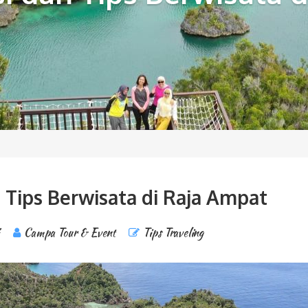
Tips Berwisata di Raja Ampat
Campa Tour & Event
Tips Traveling