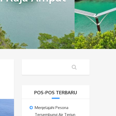
POS-POS TERBARU
Menjelajahi Pesona
Tersembunyi Air Terjun