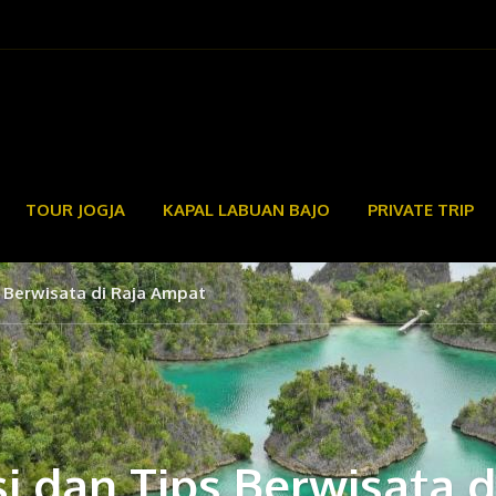
TOUR JOGJA
KAPAL LABUAN BAJO
PRIVATE TRIP
Berwisata di Raja Ampat
 dan Tips Berwisata d