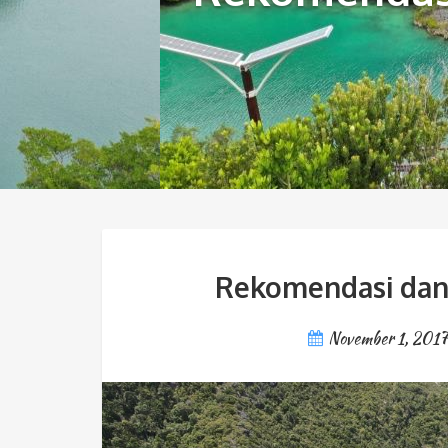
Rekomendasi dan 
November 1, 2017