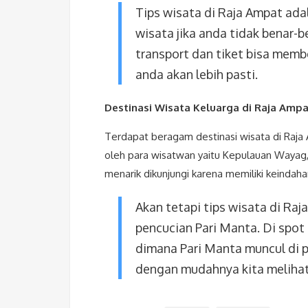
Tips wisata di Raja Ampat ada
wisata jika anda tidak benar-
transport dan tiket bisa me
anda akan lebih pasti.
Destinasi Wisata Keluarga di Raja Amp
Terdapat beragam destinasi wisata di Raja
oleh para wisatwan yaitu Kepulauan Wayag,
menarik dikunjungi karena memiliki keindaha
Akan tetapi tips wisata di Raj
pencucian Pari Manta. Di spot 
dimana Pari Manta muncul di 
dengan mudahnya kita melihat