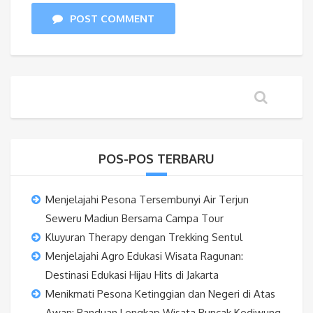
POST COMMENT
POS-POS TERBARU
Menjelajahi Pesona Tersembunyi Air Terjun
Seweru Madiun Bersama Campa Tour
Kluyuran Therapy dengan Trekking Sentul
Menjelajahi Agro Edukasi Wisata Ragunan:
Destinasi Edukasi Hijau Hits di Jakarta
Menikmati Pesona Ketinggian dan Negeri di Atas
Awan: Panduan Lengkap Wisata Puncak Kediwung