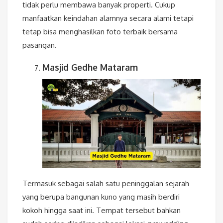
tidak perlu membawa banyak properti. Cukup
manfaatkan keindahan alamnya secara alami tetapi
tetap bisa menghasilkan foto terbaik bersama
pasangan.
Masjid Gedhe Mataram
Termasuk sebagai salah satu peninggalan sejarah
yang berupa bangunan kuno yang masih berdiri
kokoh hingga saat ini. Tempat tersebut bahkan