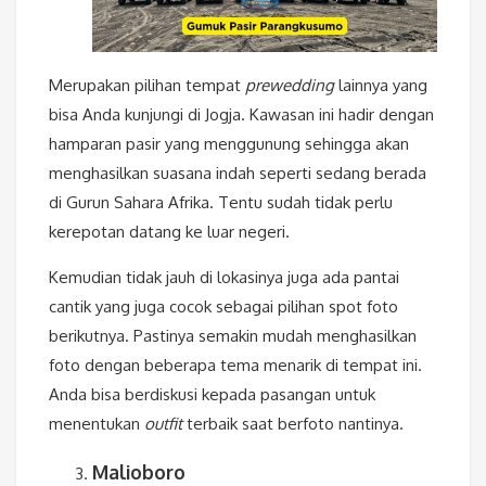
Merupakan pilihan tempat
prewedding
lainnya yang
bisa Anda kunjungi di Jogja. Kawasan ini hadir dengan
hamparan pasir yang menggunung sehingga akan
menghasilkan suasana indah seperti sedang berada
di Gurun Sahara Afrika. Tentu sudah tidak perlu
kerepotan datang ke luar negeri.
Kemudian tidak jauh di lokasinya juga ada pantai
cantik yang juga cocok sebagai pilihan spot foto
berikutnya. Pastinya semakin mudah menghasilkan
foto dengan beberapa tema menarik di tempat ini.
Anda bisa berdiskusi kepada pasangan untuk
menentukan
outfit
terbaik saat berfoto nantinya.
Malioboro