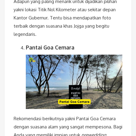
Adapun yang paling menarik untuk dijadikan pilihan
yakni lokasi Titik Nol Kilometer atau sekitar depan
Kantor Gubernur. Tentu bisa mendapatkan foto
terbaik dengan suasana khas Jojga yang begitu
legendaris.
Pantai Goa Cemara
Rekomendasi berikutnya yakni Pantai Goa Cemara
dengan suasana alam yang sangat mempesona. Bagi
Anda yang memiliki impian untuk
prewedding