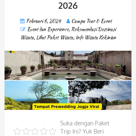
2026
Februari 6, 2024
Campa Tour & Event
Event dan Experience
,
Rekomendasi Destinasi
Wisata
,
Lihat Paket Wisata
,
Info Wisata Kekinian
Suka dengan Paket
Trip Ini? Yuk Beri