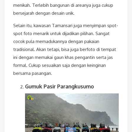
menikah. Terlebih bangunan di areanya juga cukup
bersejarah dengan desain unik.
Selain itu, kawasan Tamansari juga menyimpan spot-
spot foto menarik untuk dijadikan pilihan. Sangat
cocok pula memadukannya dengan pakaian
tradisional. Akan tetapi, bisa juga berfoto di tempat
ini dengan memakai gaun khas pengantin serta jas
formal. Cukup sesuaikan saja dengan keinginan
bersama pasangan.
Gumuk Pasir Parangkusumo