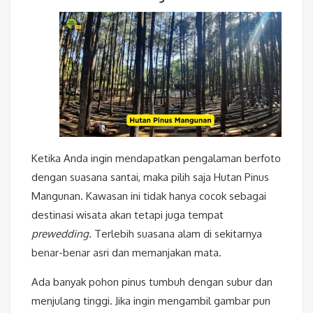
Ketika Anda ingin mendapatkan pengalaman berfoto
dengan suasana santai, maka pilih saja Hutan Pinus
Mangunan. Kawasan ini tidak hanya cocok sebagai
destinasi wisata akan tetapi juga tempat
prewedding.
Terlebih suasana alam di sekitarnya
benar-benar asri dan memanjakan mata.
Ada banyak pohon pinus tumbuh dengan subur dan
menjulang tinggi. Jika ingin mengambil gambar pun