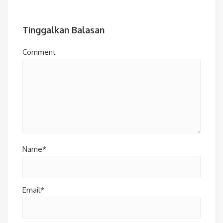
Tinggalkan Balasan
Comment
Name*
Email*