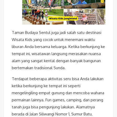
Taman Budaya Sentul juga jadi salah satu destinasi
Wisata Kids yang cocok untuk menemani waktu
liburan Anda bersama keluarga. Ketika berkunjung ke
tempat ini, wisatawan langsung merasakan nuansa
alam yang sangat kental dengan banyak bangunan
bertemakan tradisional Sunda.
Terdapat beberapa aktivitas seru bisa Anda lakukan
ketika berkunjung ke tempat ini seperti
mengelingiling empat gunung dan mencoba wahana
permainan lainnya. Fun games, camping, dan perang
tanah juga bisa pengunjung lakukan. Alamatnya
berada di Jalan Siliwangi Nomor 1, Sumur Batu,