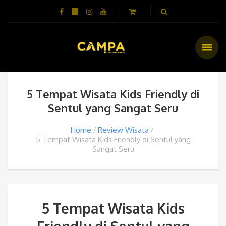
5 Tempat Wisata Kids Friendly di
Sentul yang Sangat Seru
Home
Review Wisata
5 Tempat Wisata Kids Friendly di Sentul yang
Sangat Seru
5 Tempat Wisata Kids