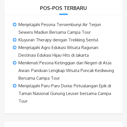
POS-POS TERBARU
Menjelajahi Pesona Tersembunyi Air Terjun
Seweru Madiun Bersama Campa Tour
Kluyuran Therapy dengan Trekking Sentul
Menjelajahi Agro Edukasi Wisata Ragunan:
Destinasi Edukasi Hijau Hits di Jakarta
Menikmati Pesona Ketinggian dan Negeri di Atas
Awan: Panduan Lengkap Wisata Puncak Kediwung
Bersama Campa Tour
Menjelajahi Paru-Paru Dunia: Petualangan Epik di
Taman Nasional Gunung Leuser bersama Campa
Tour