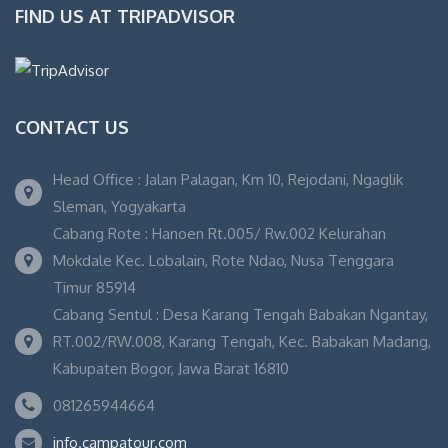
FIND US AT TRIPADVISOR
CONTACT US
Head Office : Jalan Palagan, Km 10, Rejodani, Ngaglik
Sleman, Yogyakarta
Cabang Rote : Hanoen Rt.005/ Rw.002 Kelurahan
Mokdale Kec. Lobalain, Rote Ndao, Nusa Tenggara
Timur 85914
Cabang Sentul : Desa Karang Tengah Babakan Ngantay,
RT.002/RW.008, Karang Tengah, Kec. Babakan Madang,
Kabupaten Bogor, Jawa Barat 16810
081265944664
info.campatour.com