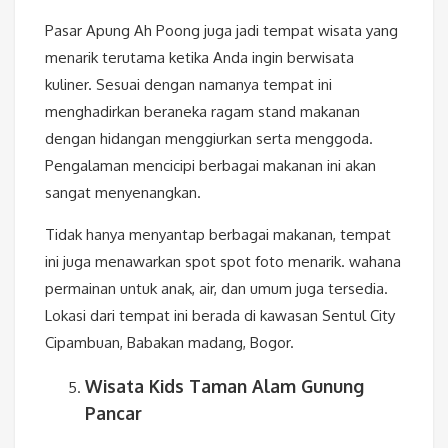
Pasar Apung Ah Poong juga jadi tempat wisata yang
menarik terutama ketika Anda ingin berwisata
kuliner. Sesuai dengan namanya tempat ini
menghadirkan beraneka ragam stand makanan
dengan hidangan menggiurkan serta menggoda.
Pengalaman mencicipi berbagai makanan ini akan
sangat menyenangkan.
Tidak hanya menyantap berbagai makanan, tempat
ini juga menawarkan spot spot foto menarik. wahana
permainan untuk anak, air, dan umum juga tersedia.
Lokasi dari tempat ini berada di kawasan Sentul City
Cipambuan, Babakan madang, Bogor.
Wisata Kids Taman Alam Gunung
Pancar