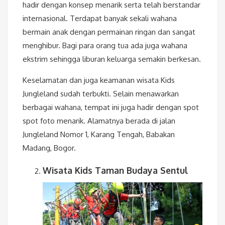
hadir dengan konsep menarik serta telah berstandar
internasional. Terdapat banyak sekali wahana
bermain anak dengan permainan ringan dan sangat
menghibur. Bagi para orang tua ada juga wahana
ekstrim sehingga liburan keluarga semakin berkesan.
Keselamatan dan juga keamanan wisata Kids
Jungleland sudah terbukti. Selain menawarkan
berbagai wahana, tempat ini juga hadir dengan spot
spot foto menarik. Alamatnya berada di jalan
Jungleland Nomor 1, Karang Tengah, Babakan
Madang, Bogor.
Wisata Kids Taman Budaya Sentul