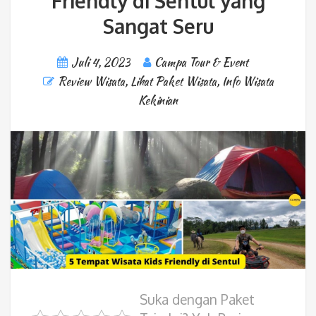
Friendly di Sentul yang
Sangat Seru
Juli 4, 2023
Campa Tour & Event
Review Wisata
,
Lihat Paket Wisata
,
Info Wisata
Kekinian
Suka dengan Paket