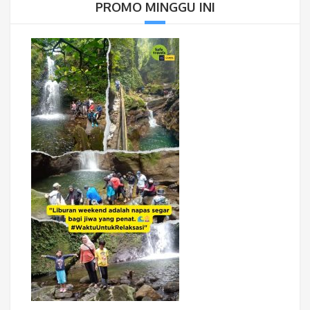
PROMO MINGGU INI