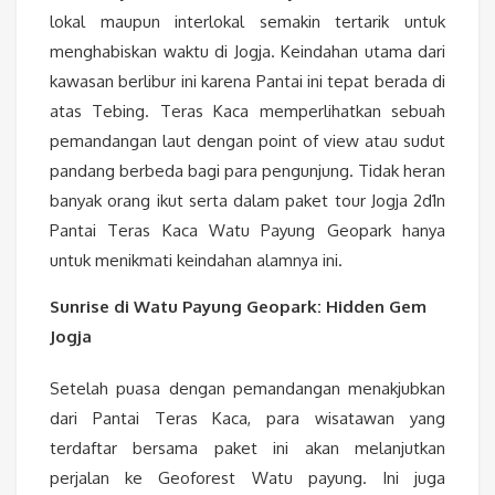
lokal maupun interlokal semakin tertarik untuk
menghabiskan waktu di Jogja. Keindahan utama dari
kawasan berlibur ini karena Pantai ini tepat berada di
atas Tebing. Teras Kaca memperlihatkan sebuah
pemandangan laut dengan point of view atau sudut
pandang berbeda bagi para pengunjung. Tidak heran
banyak orang ikut serta dalam paket tour Jogja 2d1n
Pantai Teras Kaca Watu Payung Geopark hanya
untuk menikmati keindahan alamnya ini.
Sunrise di Watu Payung Geopark: Hidden Gem
Jogja
Setelah puasa dengan pemandangan menakjubkan
dari Pantai Teras Kaca, para wisatawan yang
terdaftar bersama paket ini akan melanjutkan
perjalan ke Geoforest Watu payung. Ini juga