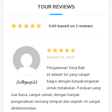
TOUR REVIEWS
5.00 based on 2 reviews
Januari 22, 2020
Pengalaman Yang Baik
ini adalah tur yang sangat
bagus dengan banyak kegiatan
fvillegasp21
untuk melakukan. Panduan yang
luar biasa, sangat ramah, dengan banyak
pengetahuan tentang tempat dan sejarah. ini sangat
direkomendasi