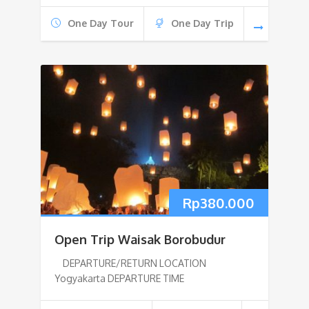
One Day Tour
One Day Trip
Rp
380.000
Open Trip Waisak Borobudur
DEPARTURE/RETURN LOCATION
Yogyakarta DEPARTURE TIME