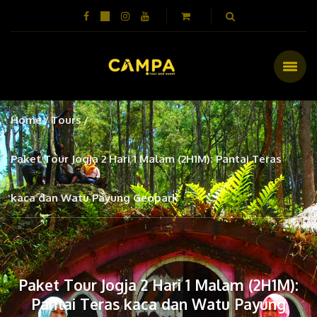
Home
Tours
Paket Tour Jogja 2 Hari 1 Malam (2H1M): Pantai Teras
kaca dan Watu Payung Geopark
Paket Tour Jogja 2 Hari 1 Malam (2H1M):
Pantai Teras kaca dan Watu Payung