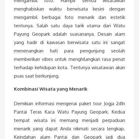
mengambil foto. Hampir semua wisatawan
menghabiskan waktu berwisata kesini dengan
mengambil berbagai foto menarik dan estetik
tentunya. Salah satu daya tarik utama dari Watu
Payung Geopark adalah suasananya. Desain alam
yang hadir di kawasan berwisata satu ini sangat
menenangkan hati para pengunjung seolah
memberikan vibes untuk menghilangkan rasa penat
terhadap kehidupan kota. Tentunya wisatawan akan
puas saat berkunjung.
Kombinasi Wisata yang Menarik
Demikian informasi mengenai paket tour Jogja 2d1n
Pantai Teras Kaca Watu Payung Geopark. Kedua
tempat wisata ini memang menjadi perpaduan
menarik yang dapat Anda nikmati secara lengkap.
Keindahan alam Pantai dan Geopark jadi dua