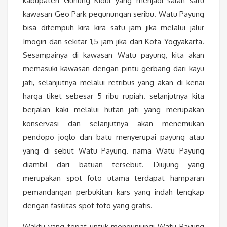
kabupaten Gunung Kidul yang menjadi salah satu
kawasan Geo Park pegunungan seribu. Watu Payung
bisa ditempuh kira kira satu jam jika melalui jalur
Imogiri dan sekitar 1,5 jam jika dari Kota Yogyakarta.
Sesampainya di kawasan Watu payung, kita akan
memasuki kawasan dengan pintu gerbang dari kayu
jati, selanjutnya melalui retribus yang akan di kenai
harga tiket sebesar 5 ribu rupiah. selanjutnya kita
berjalan kaki melalui hutan jati yang merupakan
konservasi dan selanjutnya akan menemukan
pendopo joglo dan batu menyerupai payung atau
yang di sebut Watu Payung. nama Watu Payung
diambil dari batuan tersebut. Diujung yang
merupakan spot foto utama terdapat hamparan
pemandangan perbukitan kars yang indah lengkap
dengan fasilitas spot foto yang gratis.
Waktu yang tepat untuk mengunjungi Watu Payung