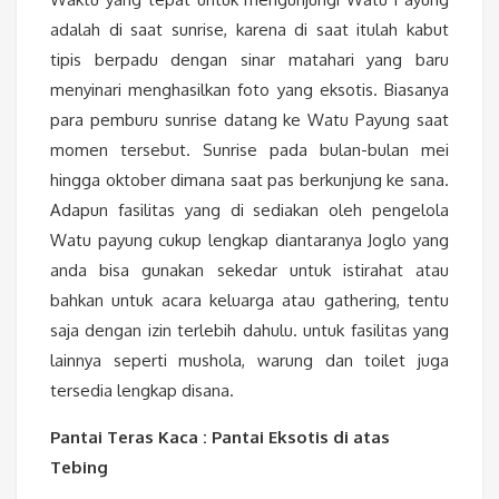
adalah di saat sunrise, karena di saat itulah kabut
tipis berpadu dengan sinar matahari yang baru
menyinari menghasilkan foto yang eksotis. Biasanya
para pemburu sunrise datang ke Watu Payung saat
momen tersebut. Sunrise pada bulan-bulan mei
hingga oktober dimana saat pas berkunjung ke sana.
Adapun fasilitas yang di sediakan oleh pengelola
Watu payung cukup lengkap diantaranya Joglo yang
anda bisa gunakan sekedar untuk istirahat atau
bahkan untuk acara keluarga atau gathering, tentu
saja dengan izin terlebih dahulu. untuk fasilitas yang
lainnya seperti mushola, warung dan toilet juga
tersedia lengkap disana.
Pantai Teras Kaca : Pantai Eksotis di atas
Tebing