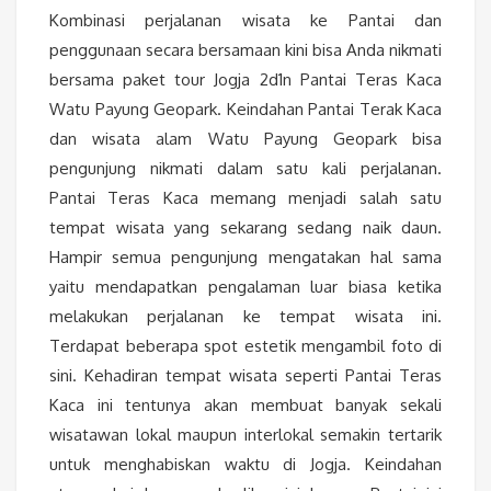
Kombinasi perjalanan wisata ke Pantai dan
penggunaan secara bersamaan kini bisa Anda nikmati
bersama paket tour Jogja 2d1n Pantai Teras Kaca
Watu Payung Geopark. Keindahan Pantai Terak Kaca
dan wisata alam Watu Payung Geopark bisa
pengunjung nikmati dalam satu kali perjalanan.
Pantai Teras Kaca memang menjadi salah satu
tempat wisata yang sekarang sedang naik daun.
Hampir semua pengunjung mengatakan hal sama
yaitu mendapatkan pengalaman luar biasa ketika
melakukan perjalanan ke tempat wisata ini.
Terdapat beberapa spot estetik mengambil foto di
sini. Kehadiran tempat wisata seperti Pantai Teras
Kaca ini tentunya akan membuat banyak sekali
wisatawan lokal maupun interlokal semakin tertarik
untuk menghabiskan waktu di Jogja. Keindahan