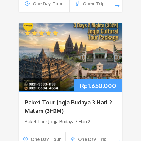
One Day Tour
Open Trip
Rp
1.650.000
Paket Tour Jogja Budaya 3 Hari 2
Malam (3H2M)
Paket Tour Jogja Budaya 3 Hari 2
One Day Tour
One Day Trip