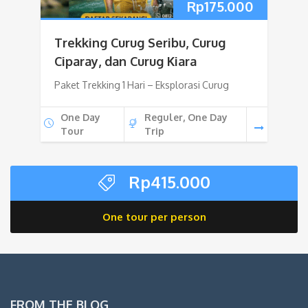
Rp
175.000
Trekking Curug Seribu, Curug
Ciparay, dan Curug Kiara
Paket Trekking 1 Hari – Eksplorasi Curug
One Day
Reguler, One Day
Tour
Trip
Rp
415.000
One tour per person
FROM THE BLOG