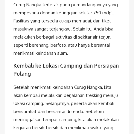
Curug Nangka terletak pada pemandangannya yang
mempesona dengan ketinggian sekitar 750 mdpl.
Fasilitas yang tersedia cukup memadai, dan tiket
masuknya sangat terjangkau. Selain itu, Anda bisa
melakukan berbagai aktivitas di sekitar air terjun,
seperti berenang, berfoto, atau hanya bersantai
menikmati keindahan alam.
Kembali ke Lokasi Camping dan Persiapan
Pulang
Setelah menikmati keindahan Curug Nangka, kita
akan kembali melakukan perjalanan trekking menuju
lokasi camping. Selanjutnya, peserta akan kembali
beristirahat dan bersantai di tenda. Sebelum
meninggalkan tempat camping, kita akan melakukan
kegiatan bersih-bersih dan menikmati waktu yang