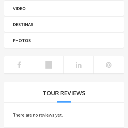
VIDEO
DESTINASI
PHOTOS
TOUR REVIEWS
There are no reviews yet.