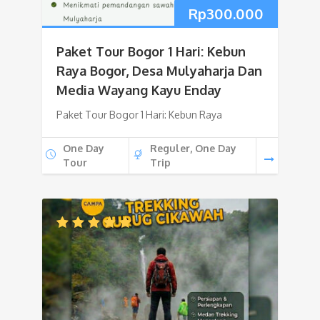
Rp
300.000
Paket Tour Bogor 1 Hari: Kebun
Raya Bogor, Desa Mulyaharja Dan
Media Wayang Kayu Enday
Paket Tour Bogor 1 Hari: Kebun Raya
One Day
Reguler, One Day
Tour
Trip