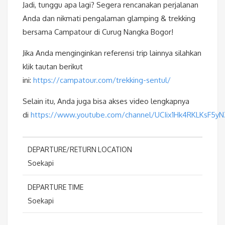
Jadi, tunggu apa lagi? Segera rencanakan perjalanan
Anda dan nikmati pengalaman glamping & trekking
bersama Campatour di Curug Nangka Bogor!
Jika Anda menginginkan referensi trip lainnya silahkan
klik tautan berikut
ini:
https://campatour.com/trekking-sentul/
Selain itu, Anda juga bisa akses video lengkapnya
di
https://www.youtube.com/channel/UCIix1Hk4RKLKsF5y
DEPARTURE/RETURN LOCATION
Soekapi
DEPARTURE TIME
Soekapi