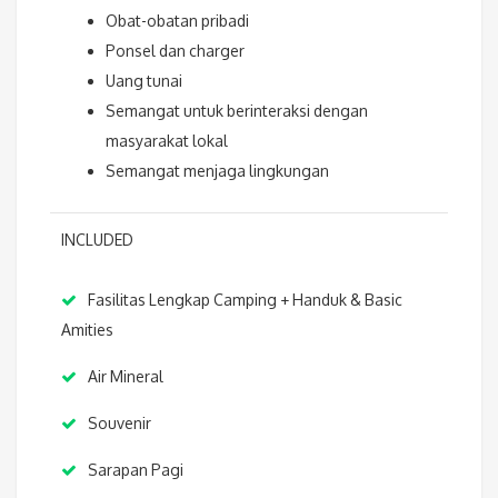
Obat-obatan pribadi
Ponsel dan charger
Uang tunai
Semangat untuk berinteraksi dengan
masyarakat lokal
Semangat menjaga lingkungan
INCLUDED
Fasilitas Lengkap Camping + Handuk & Basic
Amities
Air Mineral
Souvenir
Sarapan Pagi