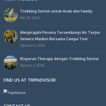
Trekking Sentul untuk Anak dan Family
Mei 20, 2026
Menjelajahi Pesona Tersembunyi Air Terjun
Seweru Madiun Bersama Campa Tour
Agustus 6, 2026
Kluyuran Therapy dengan Trekking Sentul
Agustus 3, 2026
FIND US AT TRIPADVISOR