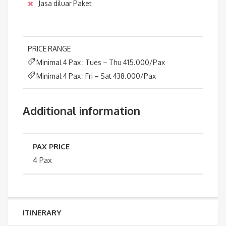
Jasa diluar Paket
PRICE RANGE
Minimal 4 Pax : Tues – Thu 415.000/Pax
Minimal 4 Pax : Fri – Sat 438.000/Pax
Additional information
PAX PRICE
4 Pax
ITINERARY