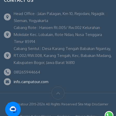
CONTACT US
Head Office : Jalan Palagan, Km 10, Rejodani, Ngaglik
Sleman, Yogyakarta
Cabang Rote : Hanoen Rt.005/ Rw.002 Kelurahan
Mokdale Kec. Lobalain, Rote Ndao, Nusa Tenggara
Timur 85914
Cabang Sentul : Desa Karang Tengah Babakan Ngantay,
RT.002/RW.008, Karang Tengah, Kec. Babakan Madang,
Kabupaten Bogor, Jawa Barat 16810
081265944664
info.campatour.com
© Campatour 2015-2026 All Rights Reserved Site Map Disclaimer