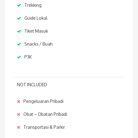
Trekking
Guide Lokal
Tiket Masuk
Snacks / Buah
P3K
NOT INCLUDED
Pengeluaran Pribadi
Obat – Obatan Pribadi
Transportasi & Parkir