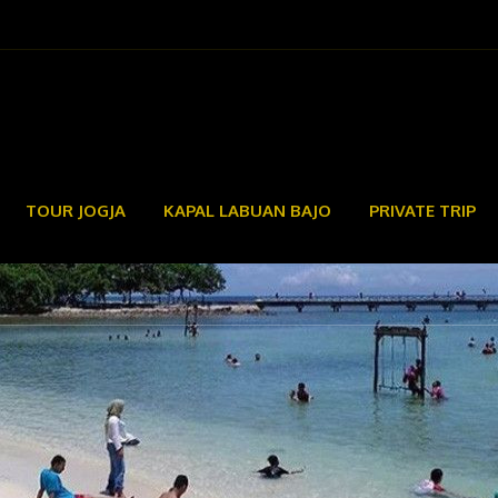
TOUR JOGJA
KAPAL LABUAN BAJO
PRIVATE TRIP