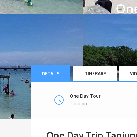
One
DETAILS
ITINERARY
VI
One Day Tour
Duration
One Day Trip Tanjun