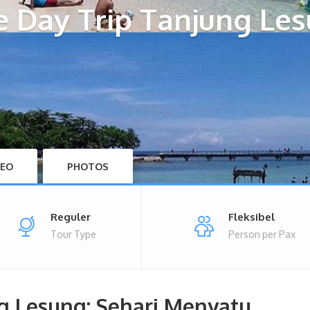
 Day Trip Tanjung Le
DEO
PHOTOS
Reguler
Fleksibel
Tour Type
Person per Pax
g Lesung: Sehari Menyatu