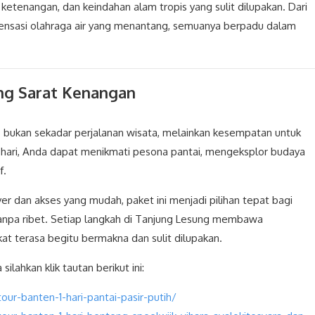
etenangan, dan keindahan alam tropis yang sulit dilupakan. Dari
nsasi olahraga air yang menantang, semuanya berpadu dalam
ang Sarat Kenangan
g
bukan sekadar perjalanan wisata, melainkan kesempatan untuk
hari, Anda dapat menikmati pesona pantai, mengeksplor budaya
f.
yer dan akses yang mudah, paket ini menjadi pilihan tepat bagi
 tanpa ribet. Setiap langkah di Tanjung Lesung membawa
at terasa begitu bermakna dan sulit dilupakan.
silahkan klik tautan berikut ini:
ur-banten-1-hari-pantai-pasir-putih/