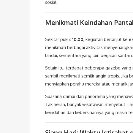
sosial.
Menikmati Keindahan Panta
Sekitar pukul
10.00
, kegiatan berlanjut ke
e
menikmati berbagai aktivitas menyenangkan
landai, sementara yang lain berjalan santai
Selain itu, terdapat beberapa gazebo yang
sambil menikmati semilir angin tropis. Jika
menyiapkan perahu mereka atau menarik jarin
Suasana damai dan panorama yang menawan m
Tak heran, banyak wisatawan menyebut Tanj
keindahan dan kebersihannya yang masih te
Siang Hari: Waktu Istirahat