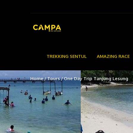
TREKKING SENTUL
AMAZING RACE
Home
Tours
One Day Trip Tanjung Lesung