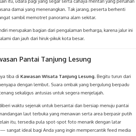
ain itu, udara pagi yang segar serta cahaya mentari yang perlahan
sana damai yang menenangkan. Tak jarang, peserta berhenti
hangat sambil memotret panorama alam sekitar.
diri merupakan bagian dari pengalaman berharga, karena jalur ini
lami dan jauh dari hiruk-pikuk kota besar.
awasan Pantai Tanjung Lesung
ya tiba di
Kawasan Wisata Tanjung Lesung
. Begitu turun dari
 menyapa dengan lembut. Suara ombak yang bergulung berpadu
enang sekaligus antusias untuk segera menjelajah.
diberi waktu sejenak untuk bersantai dan bersiap menuju pantai
mandangan laut terbuka yang menawan serta area berpasir putih
elain itu, tersedia pula spot-spot foto menarik dengan latar
ah — sangat ideal bagi Anda yang ingin mempercantik feed media