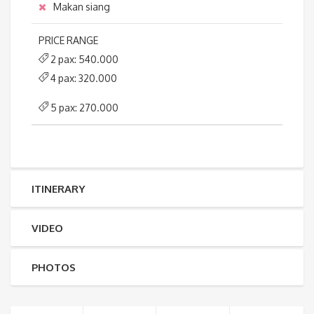
Makan siang
PRICE RANGE
2 pax: 540.000
4 pax: 320.000
5 pax: 270.000
ITINERARY
VIDEO
PHOTOS