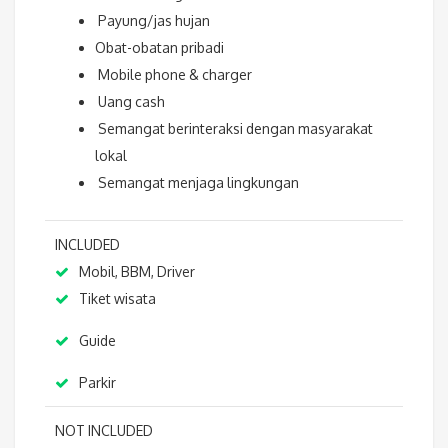
Payung/jas hujan
Obat-obatan pribadi
Mobile phone & charger
Uang cash
Semangat berinteraksi dengan masyarakat
lokal
Semangat menjaga lingkungan
INCLUDED
Mobil, BBM, Driver
Tiket wisata
Guide
Parkir
NOT INCLUDED