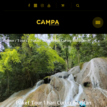
Home
Tours
Paket Tour 1 hari Curug Bibijilan
Paket Tour 1 hari Curug Bibijilan