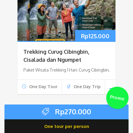
Rp
125.000
Trekking Curug Cibingbin,
Cisalada dan Ngumpet
Paket Wisata Trekking 1 Hari: Curug Cibingbin,
One Day Tour
One Day Trip
Promo
Rp
270.000
One tour per person