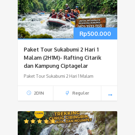
Rp
500.000
Paket Tour Sukabumi 2 Hari 1
Malam (2H1M)- Rafting Citarik
dan Kampung Ciptagelar
Paket Tour Sukabumi 2 Hari 1 Malam
2D1N
Reguler