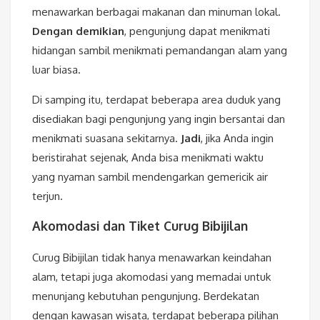
menawarkan berbagai makanan dan minuman lokal.
Dengan demikian
, pengunjung dapat menikmati
hidangan sambil menikmati pemandangan alam yang
luar biasa.
Di samping itu, terdapat beberapa area duduk yang
disediakan bagi pengunjung yang ingin bersantai dan
menikmati suasana sekitarnya.
Jadi
, jika Anda ingin
beristirahat sejenak, Anda bisa menikmati waktu
yang nyaman sambil mendengarkan gemericik air
terjun.
Akomodasi dan Tiket Curug Bibijilan
Curug Bibijilan tidak hanya menawarkan keindahan
alam, tetapi juga akomodasi yang memadai untuk
menunjang kebutuhan pengunjung. Berdekatan
dengan kawasan wisata, terdapat beberapa pilihan