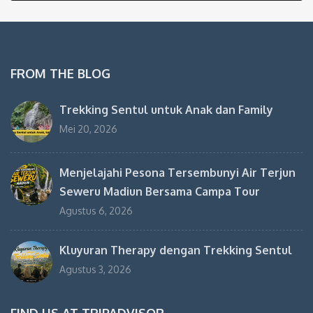
FROM THE BLOG
Trekking Sentul untuk Anak dan Family
Mei 20, 2026
Menjelajahi Pesona Tersembunyi Air Terjun
Seweru Madiun Bersama Campa Tour
Agustus 6, 2026
Kluyuran Therapy dengan Trekking Sentul
Agustus 3, 2026