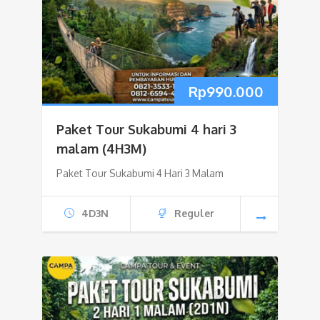
Rp
990.000
Paket Tour Sukabumi 4 hari 3
malam (4H3M)
Paket Tour Sukabumi 4 Hari 3 Malam
4D3N
Reguler