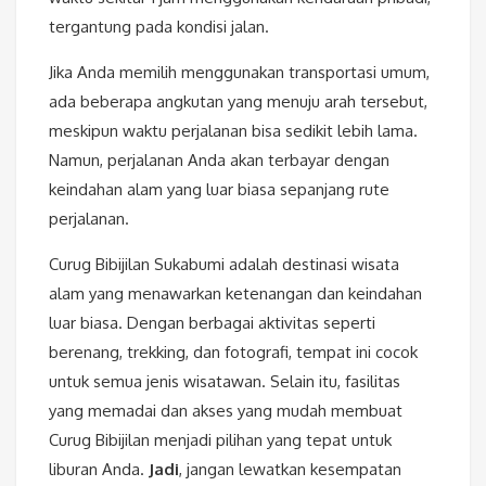
tergantung pada kondisi jalan.
Jika Anda memilih menggunakan transportasi umum,
ada beberapa angkutan yang menuju arah tersebut,
meskipun waktu perjalanan bisa sedikit lebih lama.
Namun, perjalanan Anda akan terbayar dengan
keindahan alam yang luar biasa sepanjang rute
perjalanan.
Curug Bibijilan Sukabumi adalah destinasi wisata
alam yang menawarkan ketenangan dan keindahan
luar biasa. Dengan berbagai aktivitas seperti
berenang, trekking, dan fotografi, tempat ini cocok
untuk semua jenis wisatawan. Selain itu, fasilitas
yang memadai dan akses yang mudah membuat
Curug Bibijilan menjadi pilihan yang tepat untuk
liburan Anda.
Jadi
, jangan lewatkan kesempatan