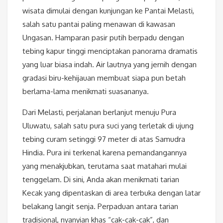
wisata dimulai dengan kunjungan ke Pantai Melasti,
salah satu pantai paling menawan di kawasan
Ungasan. Hamparan pasir putih berpadu dengan
tebing kapur tinggi menciptakan panorama dramatis
yang luar biasa indah. Air lautnya yang jernih dengan
gradasi biru-kehijauan membuat siapa pun betah
berlama-lama menikmati suasananya.
Dari Melasti, perjalanan berlanjut menuju Pura
Uluwatu, salah satu pura suci yang terletak di ujung
tebing curam setinggi 97 meter di atas Samudra
Hindia. Pura ini terkenal karena pemandangannya
yang menakjubkan, terutama saat matahari mulai
tenggelam. Di sini, Anda akan menikmati tarian
Kecak yang dipentaskan di area terbuka dengan latar
belakang langit senja. Perpaduan antara tarian
tradisional, nyanyian khas “cak-cak-cak”, dan