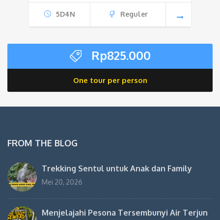
5D4N
Reguler
Rp
825.000
One tour per person
FROM THE BLOG
Trekking Sentul untuk Anak dan Family
Mei 20, 2026
Menjelajahi Pesona Tersembunyi Air Terjun