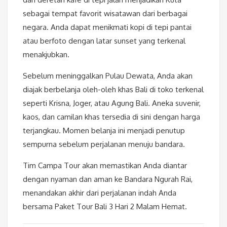
sebagai tempat favorit wisatawan dari berbagai
negara. Anda dapat menikmati kopi di tepi pantai
atau berfoto dengan latar sunset yang terkenal
menakjubkan.
Sebelum meninggalkan Pulau Dewata, Anda akan
diajak berbelanja oleh-oleh khas Bali di toko terkenal
seperti Krisna, Joger, atau Agung Bali. Aneka suvenir,
kaos, dan camilan khas tersedia di sini dengan harga
terjangkau. Momen belanja ini menjadi penutup
sempurna sebelum perjalanan menuju bandara.
Tim Campa Tour akan memastikan Anda diantar
dengan nyaman dan aman ke Bandara Ngurah Rai,
menandakan akhir dari perjalanan indah Anda
bersama Paket Tour Bali 3 Hari 2 Malam Hemat.