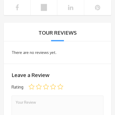
TOUR REVIEWS
There are no reviews yet.
Leave a Review
Rating