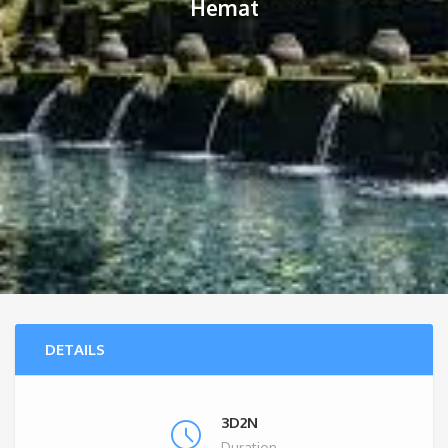
Hemat
DETAILS
3D2N
Duration