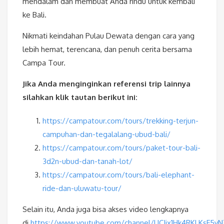
mendalam dan membuat Anda rindu untuk kembali
ke Bali.
Nikmati keindahan Pulau Dewata dengan cara yang
lebih hemat, terencana, dan penuh cerita bersama
Campa Tour.
Jika Anda menginginkan referensi trip lainnya
silahkan klik tautan berikut ini:
https://campatour.com/tours/trekking-terjun-
campuhan-dan-tegalalang-ubud-bali/
https://campatour.com/tours/paket-tour-bali-
3d2n-ubud-dan-tanah-lot/
https://campatour.com/tours/bali-elephant-
ride-dan-uluwatu-tour/
Selain itu, Anda juga bisa akses video lengkapnya
di
https://www.youtube.com/channel/UCIix1Hk4RKLKsF5y