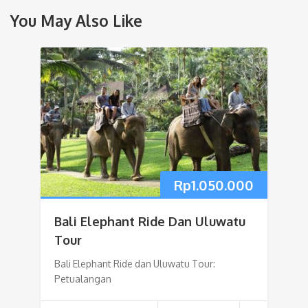
You May Also Like
Rp
1.050.000
Bali Elephant Ride Dan Uluwatu
Tour
Bali Elephant Ride dan Uluwatu Tour:
Petualangan