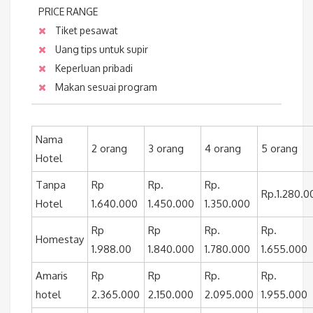
PRICE RANGE
Tiket pesawat
Uang tips untuk supir
Keperluan pribadi
Makan sesuai program
Nama
2 orang
3 orang
4 orang
5 orang
Hotel
Tanpa
Rp
Rp.
Rp.
Rp.1.280.0
Hotel
1.640.000
1.450.000
1.350.000
Rp
Rp
Rp.
Rp.
Homestay
1.988.00
1.840.000
1.780.000
1.655.000
Amaris
Rp
Rp
Rp.
Rp.
hotel
2.365.000
2.150.000
2.095.000
1.955.000