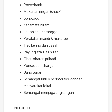
Powerbank
Makanan ringan (snack)
Sunblock
Kacamata hitam
Lotion anti-serangga
Peralatan mandi & make-up
Tisu kering dan basah
Payung atau jas hujan
Obat-obatan pribadi
Ponsel dan charger
Uang tunai
Semangat untuk berinteraksi dengan
masyarakat lokal
Semangat menjaga lingkungan
INCLUDED