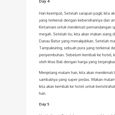
Day 4
Hari keempat, Setelah sarapan pagil, kita a
yang terkenal dengan kebersihannya dan ars
Kintamani untuk menikmati pemandangan spe
megah. Setelah itu, kita akan makan siang
Danau Batur yang menakjubkan. Setelah mak
Tampaksiring, sebuah pura yang terkenal de
penyembuhan. Sebelum kembali ke hotel, ki
oleh khas Bali dengan harga yang terjangka
Menjelang malam hari, kita akan menikmat
sambalnya yang super pedas. Makan malam a
kita akan kembali ke hotel untuk beristira
hari.
Day 5