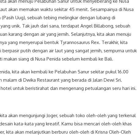
l, kita akan menuju Pelabuhan Sanur untuk menyeberang ke Nusa
laut akan memakan waktu sekitar 45 menit. Sesampainya di Nusa
 (Pasih Uug), sebuah tebing melingkar dengan lubang di
g unik. Tak jauh dari sana, terdapat Angel Billabong, sebuah
an karang dengan air yang jernih. Selanjutnya, kita akan menuju
gnya yang menyerupai bentuk Tyrannosaurus Rex. Terakhir, kita
 berpasir putih dengan air laut yang sangat jernih, sempurna untuk
i makan siang di Nusa Penida sebelum kembali ke Bali.
nida, kita akan kembali ke Pelabuhan Sanur sekitar pukul 16.00
 malam di Dwika Restaurant yang berada di Jalan Dewi Sri.
hotel untuk beristirahat dan mengenang petualangan seru hari ini.
 kita akan mengunjungi Joger, sebuah toko oleh-oleh yang terkenal
esain kata-kata yang kreatif. Kamu bisa mencari oleh-oleh khas
er, kita akan melanjutkan berburu oleh-oleh di Krisna Oleh-Oleh