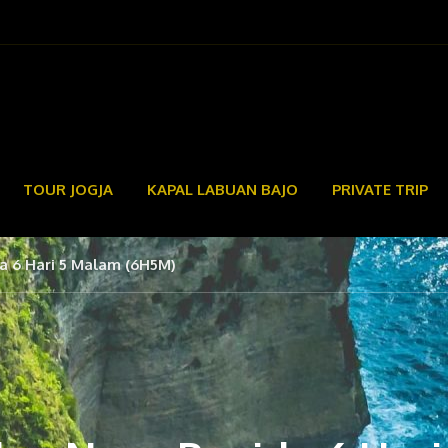
TOUR JOGJA
KAPAL LABUAN BAJO
PRIVATE TRIP
a 6 Hari 5 Malam (6H5M)