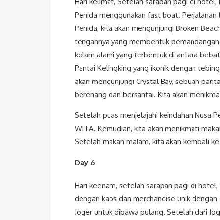
Hari kelimat, Setelah sarapan pagi di hote
Penida menggunakan fast boat. Perjalanan 
Penida, kita akan mengunjungi Broken Beach
tengahnya yang membentuk pemandangan yan
kolam alami yang terbentuk di antara bebatu
Pantai Kelingking yang ikonik dengan tebin
akan mengunjungi Crystal Bay, sebuah pantai
berenang dan bersantai. Kita akan menikmat
Setelah puas menjelajahi keindahan Nusa Pe
WITA. Kemudian, kita akan menikmati makan
Setelah makan malam, kita akan kembali ke 
Day 6
Hari keenam, setelah sarapan pagi di hotel,
dengan kaos dan merchandise unik dengan d
Joger untuk dibawa pulang. Setelah dari Jog