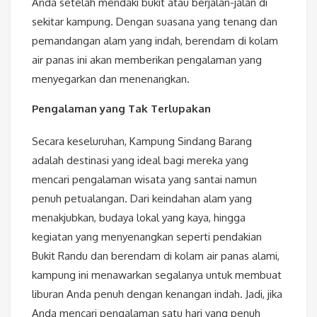
Anda setelah mendaki bukit atau berjalan-jalan di
sekitar kampung. Dengan suasana yang tenang dan
pemandangan alam yang indah, berendam di kolam
air panas ini akan memberikan pengalaman yang
menyegarkan dan menenangkan.
Pengalaman yang Tak Terlupakan
Secara keseluruhan, Kampung Sindang Barang
adalah destinasi yang ideal bagi mereka yang
mencari pengalaman wisata yang santai namun
penuh petualangan. Dari keindahan alam yang
menakjubkan, budaya lokal yang kaya, hingga
kegiatan yang menyenangkan seperti pendakian
Bukit Randu dan berendam di kolam air panas alami,
kampung ini menawarkan segalanya untuk membuat
liburan Anda penuh dengan kenangan indah. Jadi, jika
Anda mencari pengalaman satu hari yang penuh