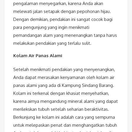
pengalaman menyegarkan, karena Anda akan
melewati jalan setapak dengan pepohonan hijau.
Dengan demikian, pendakian ini sangat cocok bagi
para pengunjung yang ingin menikmati
pemandangan alam yang menenangkan tanpa harus
melakukan pendakian yang terlalu sulit.
Kolam Air Panas Alami
Setelah menikmati pendakian yang menyenangkan,
Anda dapat merasakan kenyamanan oleh kolam air
panas alami yang ada di Kampung Sindang Barang.
Kolam ini terkenal dengan khasiat menyehatkan,
karena airnya mengandung mineral alami yang dapat
merilekskan tubuh setelah seharian beraktivitas.
Berkunjung ke kolam ini adalah cara yang sempurna
untuk melepaskan penat dan menghangatkan tubuh