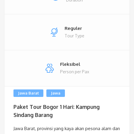
Reguler
Tour Type
Fleksibel
Person per Pax
Jawa Barat
Jawa
Paket Tour Bogor 1 Hari: Kampung
Sindang Barang
Jawa Barat, provinsi yang kaya akan pesona alam dan