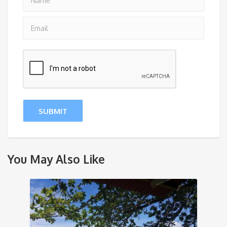
You May Also Like