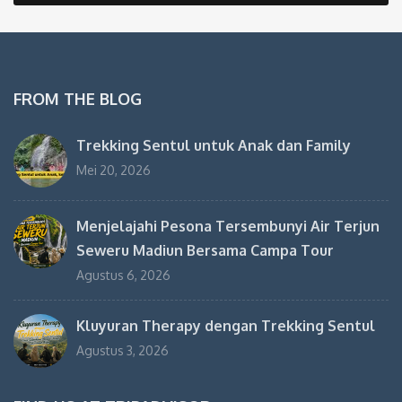
FROM THE BLOG
Trekking Sentul untuk Anak dan Family
Mei 20, 2026
Menjelajahi Pesona Tersembunyi Air Terjun
Seweru Madiun Bersama Campa Tour
Agustus 6, 2026
Kluyuran Therapy dengan Trekking Sentul
Agustus 3, 2026