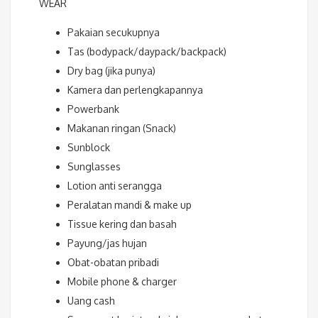
WEAR
Pakaian secukupnya
Tas (bodypack/daypack/backpack)
Dry bag (jika punya)
Kamera dan perlengkapannya
Powerbank
Makanan ringan (Snack)
Sunblock
Sunglasses
Lotion anti serangga
Peralatan mandi & make up
Tissue kering dan basah
Payung/jas hujan
Obat-obatan pribadi
Mobile phone & charger
Uang cash