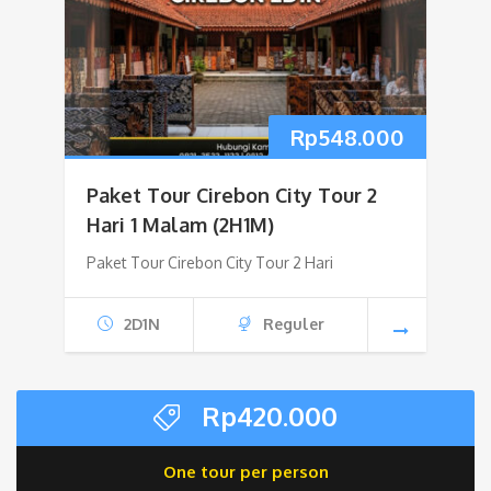
Rp
548.000
Paket Tour Cirebon City Tour 2
Hari 1 Malam (2H1M)
Paket Tour Cirebon City Tour 2 Hari
2D1N
Reguler
Rp
420.000
One tour per person