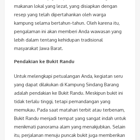
makanan lokal yang lezat, yang disiapkan dengan
resep yang telah dipertahankan oleh warga
kampung selama bertahun-tahun. Oleh karena itu,
pengalaman ini akan memberi Anda wawasan yang
lebih dalam tentang kehidupan tradisional
masyarakat Jawa Barat.
Pendakian ke Bukit Randu
Untuk melengkapi petualangan Anda, kegiatan seru
yang dapat dilakukan di Kampung Sindang Barang
adalah pendakian ke Bukit Randu. Meskipun bukit ini
tidak terlalu tinggi, tetapi pemandangan yang
memukau. Pada saat matahari terbit atau terbenam,
Bukit Randu menjadi tempat yang sangat indah untuk
menikmati panorama alam yang menakjubkan. Selain
itu, perjalanan menuju puncak bukit juga memberikan