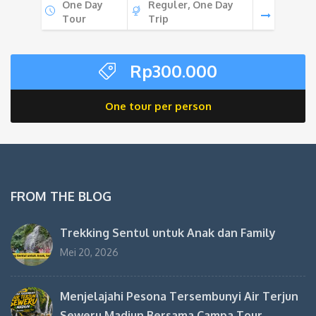
One Day
Reguler, One Day
Tour
Trip
Rp
300.000
One tour per person
FROM THE BLOG
Trekking Sentul untuk Anak dan Family
Mei 20, 2026
Menjelajahi Pesona Tersembunyi Air Terjun
Seweru Madiun Bersama Campa Tour