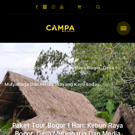
Home
Tours
Paket Tour Bogor 1 Hari: Kebun Raya Bogor, Desa
Mulyaharja Dan Media Wayang Kayu Enday
Paket Tour Bogor 1 Hari: Kebun Raya
Bogor, Desa Mulyaharja Dan Media