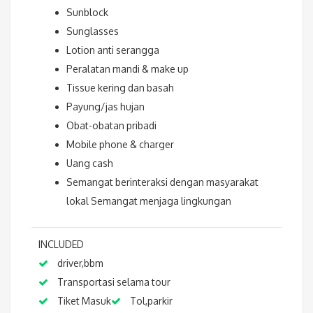
Sunblock
Sunglasses
Lotion anti serangga
Peralatan mandi & make up
Tissue kering dan basah
Payung/jas hujan
Obat-obatan pribadi
Mobile phone & charger
Uang cash
Semangat berinteraksi dengan masyarakat
lokal Semangat menjaga lingkungan
INCLUDED
driver,bbm
Transportasi selama tour
Tiket Masuk
Tol,parkir