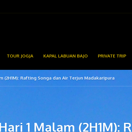
TOUR JOGJA
KAPAL LABUAN BAJO
PRIVATE TRIP
m (2H1M): Rafting Songa dan Air Terjun Madakaripura
Hari 1 Malam (2H1M): R