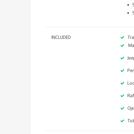
INCLUDED
Tra
Ma
Je
Pen
Loc
Raf
Oje
Tic