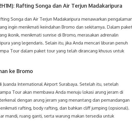
2H1M): Rafting Songa dan Air Terjun Madakaripura
Rafting Songa dan Air Terjun Madakaripura menawarkan pengalama
yang ingin menikmati keindahan Bromo dan sekitarnya. Dalam pake
yang ikonik, menikmati sunrise di Bromo, merasakan adrenalin
pura yang legendaris. Selain itu, jika Anda mencari liburan penuh
mpa Tour dalam paket tour yang telah dirancang khusus untuk
lanan ke Bromo
Juanda International Airport Surabaya. Setelah itu, setelah
 Campa Tour akan membawa Anda menuju lokasi arung jeram di
g terkenal dengan arung jeram yang menantang dan pemandangan
nikmati rafting, body rafting, dan bahkan cliff jumping (opsional).
kamar mandi, ruang ganti, serta warung makan tersedia untuk