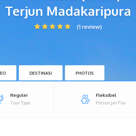
Terjun Madakaripura
(1 review)
DEO
DESTINASI
PHOTOS
Reguler
Fleksibel
Tour Type
Person per Pax