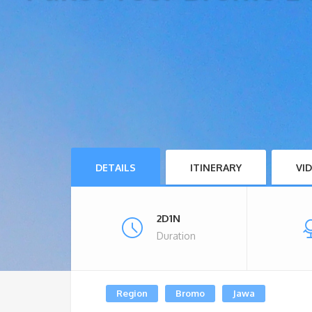
DETAILS
ITINERARY
VI
2D1N
Duration
Region
Bromo
Jawa