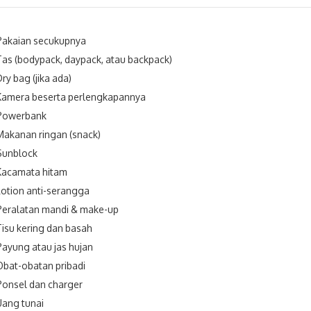
Pakaian secukupnya
Tas (bodypack, daypack, atau backpack)
Dry bag (jika ada)
Kamera beserta perlengkapannya
Powerbank
Makanan ringan (snack)
Sunblock
Kacamata hitam
Lotion anti-serangga
Peralatan mandi & make-up
Tisu kering dan basah
Payung atau jas hujan
Obat-obatan pribadi
Ponsel dan charger
Uang tunai