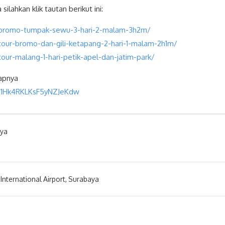
silahkan klik tautan berikut ini:
-bromo-tumpak-sewu-3-hari-2-malam-3h2m/
tour-bromo-dan-gili-ketapang-2-hari-1-malam-2h1m/
our-malang-1-hari-petik-apel-dan-jatim-park/
kapnya
ix1Hk4RKLKsF5yNZJeKdw
ya
International Airport, Surabaya