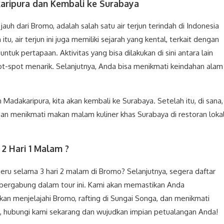
akaripura dan Kembali ke Surabaya
jauh dari Bromo, adalah salah satu air terjun terindah di Indonesia
tu, air terjun ini juga memiliki sejarah yang kental, terkait dengan
tuk pertapaan. Aktivitas yang bisa dilakukan di sini antara lain
pot-spot menarik. Selanjutnya, Anda bisa menikmati keindahan alam
n Madakaripura, kita akan kembali ke Surabaya. Setelah itu, di sana,
 dan menikmati makan malam kuliner khas Surabaya di restoran loka
2 Hari 1 Malam ?
ru selama 3 hari 2 malam di Bromo? Selanjutnya, segera daftar
 bergabung dalam tour ini. Kami akan memastikan Anda
n menjelajahi Bromo, rafting di Sungai Songa, dan menikmati
a, hubungi kami sekarang dan wujudkan impian petualangan Anda!