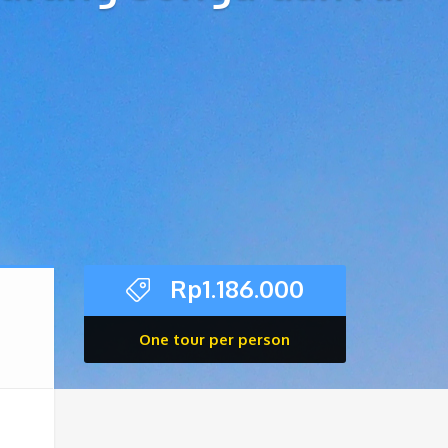
Rp
1.186.000
One tour per person