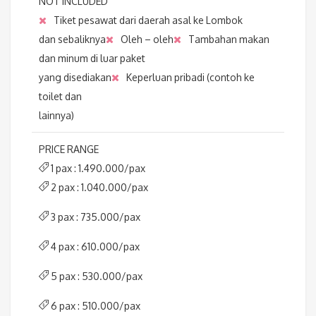
NOT INCLUDED
Tiket pesawat dari daerah asal ke Lombok
dan sebaliknya
Oleh – oleh
Tambahan makan
dan minum di luar paket
yang disediakan
Keperluan pribadi (contoh ke
toilet dan
lainnya)
PRICE RANGE
1 pax : 1.490.000/pax
2 pax : 1.040.000/pax
3 pax : 735.000/pax
4 pax : 610.000/pax
5 pax : 530.000/pax
6 pax : 510.000/pax