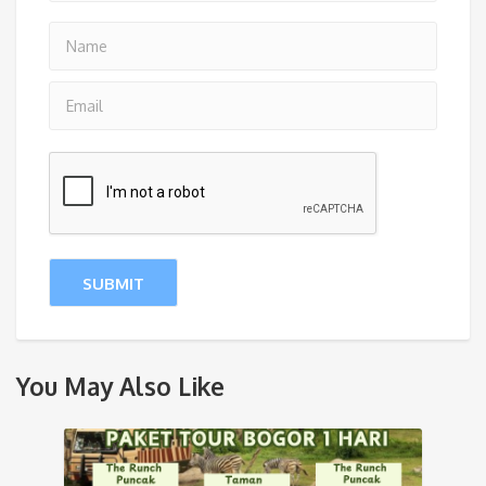
You May Also Like