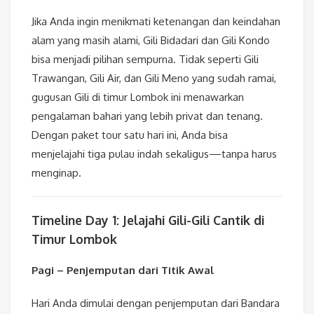
Jika Anda ingin menikmati ketenangan dan keindahan
alam yang masih alami, Gili Bidadari dan Gili Kondo
bisa menjadi pilihan sempurna. Tidak seperti Gili
Trawangan, Gili Air, dan Gili Meno yang sudah ramai,
gugusan Gili di timur Lombok ini menawarkan
pengalaman bahari yang lebih privat dan tenang.
Dengan paket tour satu hari ini, Anda bisa
menjelajahi tiga pulau indah sekaligus—tanpa harus
menginap.
Timeline Day 1: Jelajahi Gili-Gili Cantik di
Timur Lombok
Pagi – Penjemputan dari Titik Awal
Hari Anda dimulai dengan penjemputan dari Bandara