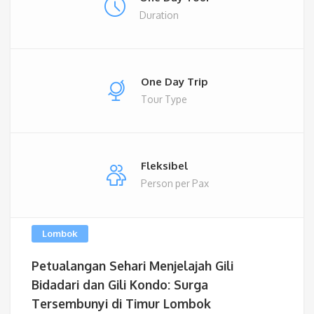
Duration
One Day Trip
Tour Type
Fleksibel
Person per Pax
Lombok
Petualangan Sehari Menjelajah Gili
Bidadari dan Gili Kondo: Surga
Tersembunyi di Timur Lombok