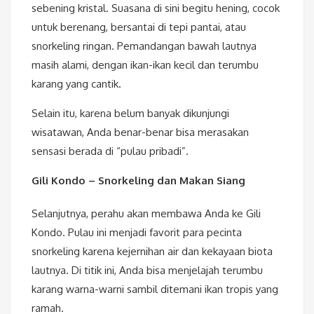
sebening kristal. Suasana di sini begitu hening, cocok
untuk berenang, bersantai di tepi pantai, atau
snorkeling ringan. Pemandangan bawah lautnya
masih alami, dengan ikan-ikan kecil dan terumbu
karang yang cantik.
Selain itu, karena belum banyak dikunjungi
wisatawan, Anda benar-benar bisa merasakan
sensasi berada di “pulau pribadi”.
Gili Kondo – Snorkeling dan Makan Siang
Selanjutnya, perahu akan membawa Anda ke Gili
Kondo. Pulau ini menjadi favorit para pecinta
snorkeling karena kejernihan air dan kekayaan biota
lautnya. Di titik ini, Anda bisa menjelajah terumbu
karang warna-warni sambil ditemani ikan tropis yang
ramah.