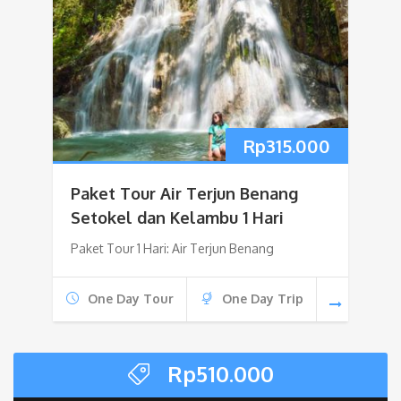
Rp
315.000
Paket Tour Air Terjun Benang
Setokel dan Kelambu 1 Hari
Paket Tour 1 Hari: Air Terjun Benang
One Day Tour
One Day Trip
Rp
510.000