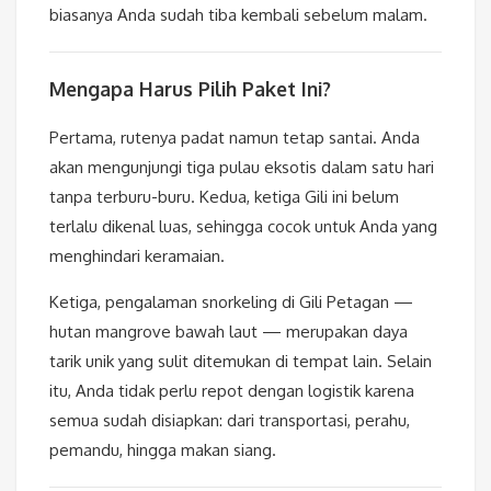
biasanya Anda sudah tiba kembali sebelum malam.
Mengapa Harus Pilih Paket Ini?
Pertama, rutenya padat namun tetap santai. Anda
akan mengunjungi tiga pulau eksotis dalam satu hari
tanpa terburu-buru. Kedua, ketiga Gili ini belum
terlalu dikenal luas, sehingga cocok untuk Anda yang
menghindari keramaian.
Ketiga, pengalaman snorkeling di Gili Petagan —
hutan mangrove bawah laut — merupakan daya
tarik unik yang sulit ditemukan di tempat lain. Selain
itu, Anda tidak perlu repot dengan logistik karena
semua sudah disiapkan: dari transportasi, perahu,
pemandu, hingga makan siang.