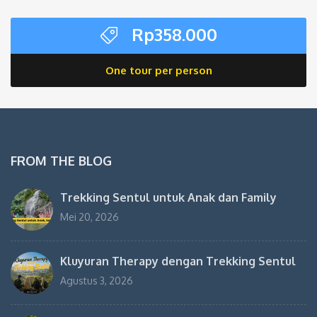
Rp
358.000
One tour per person
FROM THE BLOG
Trekking Sentul untuk Anak dan Family
Mei 20, 2026
Kluyuran Therapy dengan Trekking Sentul
Agustus 3, 2026