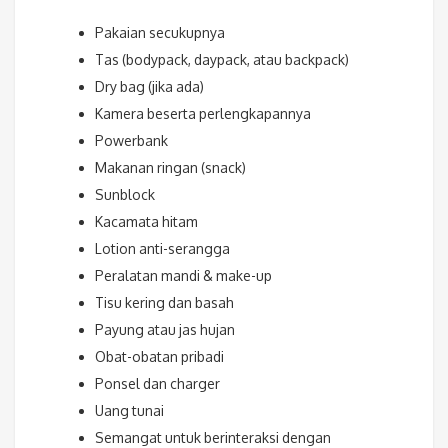
Pakaian secukupnya
Tas (bodypack, daypack, atau backpack)
Dry bag (jika ada)
Kamera beserta perlengkapannya
Powerbank
Makanan ringan (snack)
Sunblock
Kacamata hitam
Lotion anti-serangga
Peralatan mandi & make-up
Tisu kering dan basah
Payung atau jas hujan
Obat-obatan pribadi
Ponsel dan charger
Uang tunai
Semangat untuk berinteraksi dengan