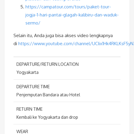
https://campatour.com/tours/paket-tour-
jogja-1-hari-pantai-glagah-kalibiru-dan-waduk-
sermo/
Selain itu, Anda juga bisa akses video lengkapnya
di
https://www.youtube.com/channel/UCIix1Hk4RKLKsF5y
DEPARTURE/RETURN LOCATION
Yogyakarta
DEPARTURE TIME
Penjemputan Bandara atau Hotel
RETURN TIME
Kembali ke Yogyakarta dan drop
WEAR