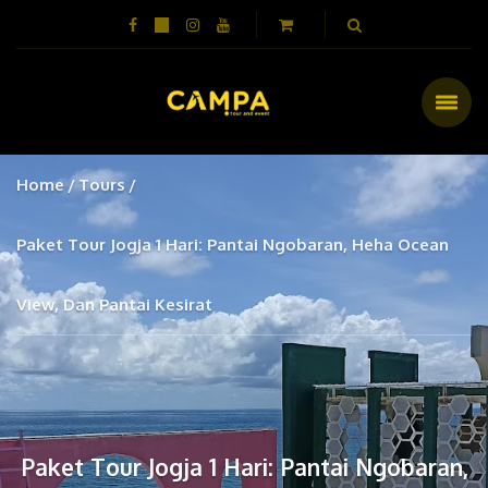
Home
Tours
Paket Tour Jogja 1 Hari: Pantai Ngobaran, Heha Ocean
View, Dan Pantai Kesirat
Paket Tour Jogja 1 Hari: Pantai Ngobaran,