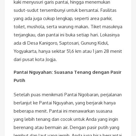
kaki menyusuri garis pantai, hingga menemukan
sudut-sudut tersembunyi untuk bersantai. Fasilitas
yang ada juga cukup lengkap, seperti area parkir,
toilet, mushola, serta warung makan. Tiket masuknya
terjangkau, dan pantai ini buka setiap hari. Lokasinya
ada di Desa Kanigoro, Saptosari, Gunung Kidul,
Yogyakarta, hanya sekitar 51,6 km atau 1 jam 28 menit
dari pusat kota Jogja.
Pantai Nguyahan: Suasana Tenang dengan Pasir
Putih
Setelah puas menikmati Pantai Ngobaran, perjalanan
berlanjut ke Pantai Nguyahan, yang berjarak hanya
beberapa menit. Pantai ini menawarkan suasana
yang lebih tenang dan cocok untuk Anda yang ingin
berenang atau bermain air. Dengan pasir putih yang
lembut dan laut yang jernih, Anda juga bisa bersantai