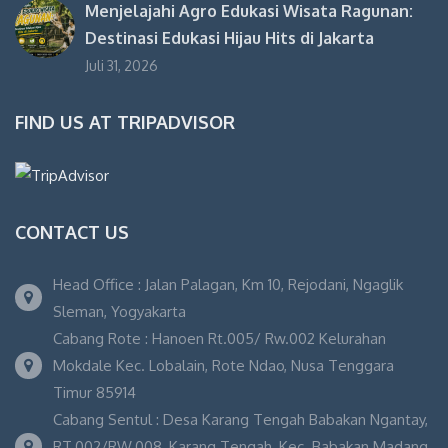
Menjelajahi Agro Edukasi Wisata Ragunan:
Destinasi Edukasi Hijau Hits di Jakarta
Juli 31, 2026
FIND US AT TRIPADVISOR
CONTACT US
Head Office : Jalan Palagan, Km 10, Rejodani, Ngaglik
Sleman, Yogyakarta
Cabang Rote : Hanoen Rt.005/ Rw.002 Kelurahan
Mokdale Kec. Lobalain, Rote Ndao, Nusa Tenggara
Timur 85914
Cabang Sentul : Desa Karang Tengah Babakan Ngantay,
RT.002/RW.008, Karang Tengah, Kec. Babakan Madang,