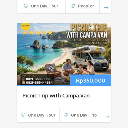
One Day Tour
Reguler
Rp
350.000
Picnic Trip with Campa Van
One Day Tour
One Day Trip