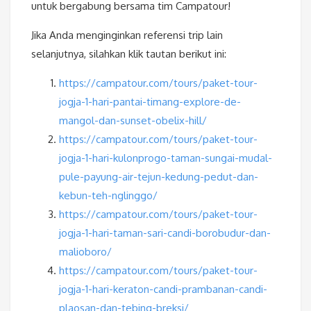
untuk bergabung bersama tim Campatour!
Jika Anda menginginkan referensi trip lain
selanjutnya, silahkan klik tautan berikut ini:
https://campatour.com/tours/paket-tour-
jogja-1-hari-pantai-timang-explore-de-
mangol-dan-sunset-obelix-hill/
https://campatour.com/tours/paket-tour-
jogja-1-hari-kulonprogo-taman-sungai-mudal-
pule-payung-air-tejun-kedung-pedut-dan-
kebun-teh-nglinggo/
https://campatour.com/tours/paket-tour-
jogja-1-hari-taman-sari-candi-borobudur-dan-
malioboro/
https://campatour.com/tours/paket-tour-
jogja-1-hari-keraton-candi-prambanan-candi-
plaosan-dan-tebing-breksi/