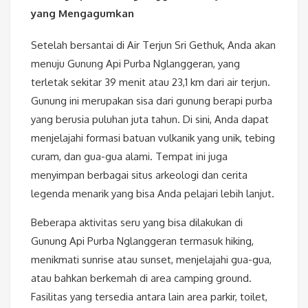
yang Mengagumkan
Setelah bersantai di Air Terjun Sri Gethuk, Anda akan
menuju Gunung Api Purba Nglanggeran, yang
terletak sekitar 39 menit atau 23,1 km dari air terjun.
Gunung ini merupakan sisa dari gunung berapi purba
yang berusia puluhan juta tahun. Di sini, Anda dapat
menjelajahi formasi batuan vulkanik yang unik, tebing
curam, dan gua-gua alami. Tempat ini juga
menyimpan berbagai situs arkeologi dan cerita
legenda menarik yang bisa Anda pelajari lebih lanjut.
Beberapa aktivitas seru yang bisa dilakukan di
Gunung Api Purba Nglanggeran termasuk hiking,
menikmati sunrise atau sunset, menjelajahi gua-gua,
atau bahkan berkemah di area camping ground.
Fasilitas yang tersedia antara lain area parkir, toilet,