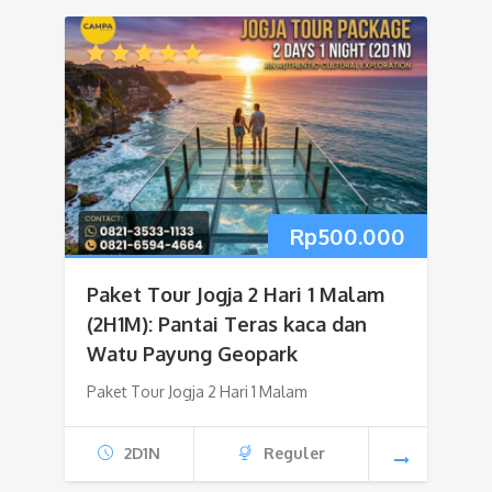
Rp
500.000
Paket Tour Jogja 2 Hari 1 Malam
(2H1M): Pantai Teras kaca dan
Watu Payung Geopark
Paket Tour Jogja 2 Hari 1 Malam
2D1N
Reguler