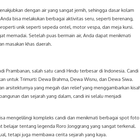
kjubkan dengan air yang sangat jernih, sehingga dasar kolam
i, Anda bisa melakukan berbagai aktivitas seru, seperti berenang,
roperti unik seperti sepeda ontel, motor vespa, dan meja kursi.
sangat memadai. Setelah puas bermain air, Anda dapat menikmati
kan masakan khas daerah.
di Prambanan, salah satu candi Hindu terbesar di Indonesia. Candi
ikan untuk Trimurti: Dewa Brahma, Dewa Wisnu, dan Dewa Siwa.
an arsitekturnya yang megah dan relief yang menggambarkan kisa
angunan dan sejarah yang dalam, candi ini selalu menjadi
sa mengelilingi kompleks candi dan menikmati berbagai spot foto
at belajar tentang legenda Roro Jonggrang yang sangat terkenal.
ual, tetapi juga membawa cerita sejarah yang kaya.