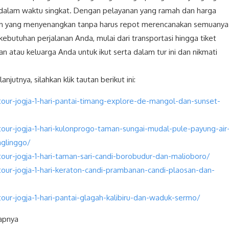
ja dalam waktu singkat. Dengan pelayanan yang ramah dan harga
uran yang menyenangkan tanpa harus repot merencanakan semuanya
butuhan perjalanan Anda, mulai dari transportasi hingga tiket
 atau keluarga Anda untuk ikut serta dalam tur ini dan nikmati
anjutnya, silahkan klik tautan berikut ini:
our-jogja-1-hari-pantai-timang-explore-de-mangol-dan-sunset-
our-jogja-1-hari-kulonprogo-taman-sungai-mudal-pule-payung-air
glinggo/
our-jogja-1-hari-taman-sari-candi-borobudur-dan-malioboro/
our-jogja-1-hari-keraton-candi-prambanan-candi-plaosan-dan-
our-jogja-1-hari-pantai-glagah-kalibiru-dan-waduk-sermo/
kapnya