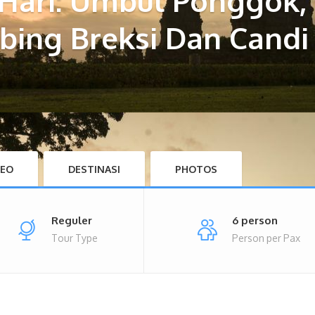
1 Hari: Umbul Ponggok
bing Breksi Dan Candi 
DEO
DESTINASI
PHOTOS
Reguler
6 person
Tour Type
Person per Pax