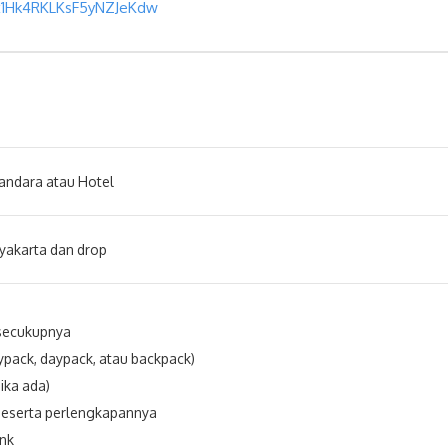
ix1Hk4RKLKsF5yNZJeKdw
andara atau Hotel
yakarta dan drop
secukupnya
ypack, daypack, atau backpack)
jika ada)
eserta perlengkapannya
nk