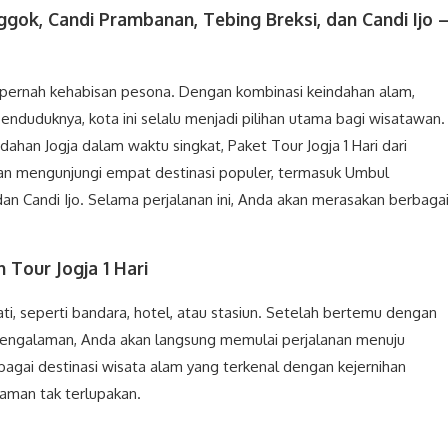
ggok, Candi Prambanan, Tebing Breksi, dan Candi Ijo 
ak pernah kehabisan pesona. Dengan kombinasi keindahan alam,
nduduknya, kota ini selalu menjadi pilihan utama bagi wisatawan.
dahan Jogja dalam waktu singkat, Paket Tour Jogja 1 Hari dari
kan mengunjungi empat destinasi populer, termasuk Umbul
an Candi Ijo. Selama perjalanan ini, Anda akan merasakan berbaga
 Tour Jogja 1 Hari
i, seperti bandara, hotel, atau stasiun. Setelah bertemu dengan
engalaman, Anda akan langsung memulai perjalanan menuju
agai destinasi wisata alam yang terkenal dengan kejernihan
aman tak terlupakan.