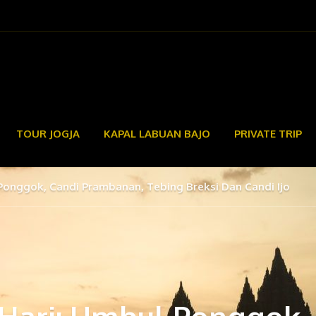
TOUR JOGJA
KAPAL LABUAN BAJO
PRIVATE TRIP
 Ponggok, Candi Prambanan, Tebing Breksi Dan Candi Ijo