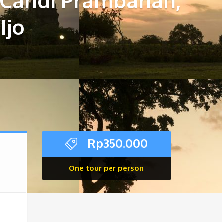
, Candi Prambanan,
Ijo
Rp
350.000
One tour per person