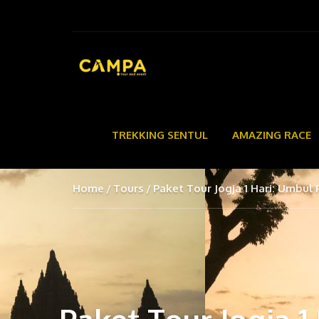
TREKKING SENTUL
AMAZING RACE
Home
Tours
Paket Tour Jogja 1 Hari: Umbul