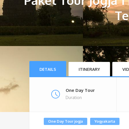
Paket Tour Jogja 
Te
DETAILS
ITINERARY
VI
One Day Tour
Duration
One Day Tour jogja
Yogyakarta