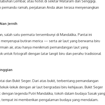
elabuhan Lembar, atau hotel di sekitar Mataram dan Senggigi.
 pemandu ramah, perjalanan Anda akan terasa menyenangkan
Nan Jernih
, salah satu permata tersembunyi di Mandalika. Pantai ini
 menyerupai butiran merica — serta air laut yang berwarna biru
 bermain air, atau hanya menikmati pemandangan laut yang
 untuk fotografi dengan latar langit biru dan perahu tradisional
inggian
ntai dan Bukit Seger. Dari atas bukit, terbentang pemandangan
ekuk-lekuk dengan air laut bergradasi biru kehijauan. Bukit Seger
it dengan legenda Putri Mandalika, tokoh dalam budaya Sasak yan
a, tempat ini memberikan pengalaman budaya yang mendalam.