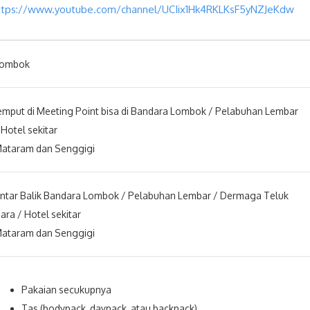
ttps://www.youtube.com/channel/UCIix1Hk4RKLKsF5yNZJeKdw
ombok
emput di Meeting Point bisa di Bandara Lombok / Pelabuhan Lembar
 Hotel sekitar
ataram dan Senggigi
ntar Balik Bandara Lombok / Pelabuhan Lembar / Dermaga Teluk
ara / Hotel sekitar
ataram dan Senggigi
Pakaian secukupnya
Tas (bodypack, daypack, atau backpack)