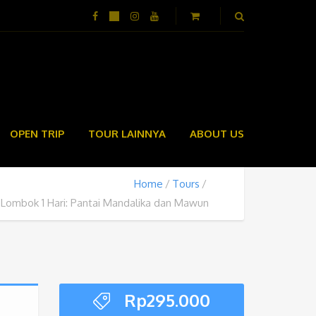
OPEN TRIP
TOUR LAINNYA
ABOUT US
Home
Tours
 Lombok 1 Hari: Pantai Mandalika dan Mawun
Rp
295.000