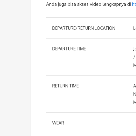
Anda juga bisa akses video lengkapnya di
h
DEPARTURE/RETURN LOCATION
L
DEPARTURE TIME
J
/
M
RETURN TIME
A
N
M
WEAR