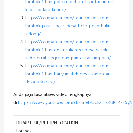
lombok-1-hari-pohon-purba-gili-petagan-gili-
kapal-bidara-kondo/
https://campatour.com/tours/paket-tour-
lombok-pusuk-pass-desa-beleq-dan-bukit-
selong/
https://campatour.com/tours/paket-tour-
lombok-1-hari-desa-sukarere-desa-sasak-
sade-bukit-seger-dan-pantai-tanjung-aan/
https://campatour.com/tours/paket-tour-
lombok-1-hari-banyumulek-desa-sade-dan-
desa-sukarara/
Anda juga bisa akses video lengkapnya
di
https://www.youtube.com/channel/UCIix1Hk4RKLKsF5y
DEPARTURE/RETURN LOCATION
Lombok