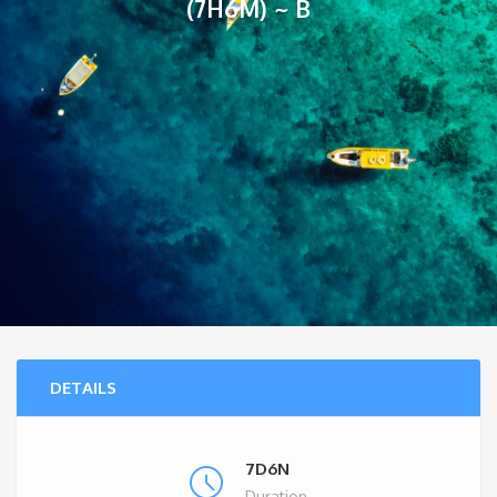
(7H6M) ~ B
DETAILS
7D6N
Duration