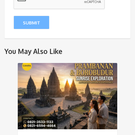
You May Also Like