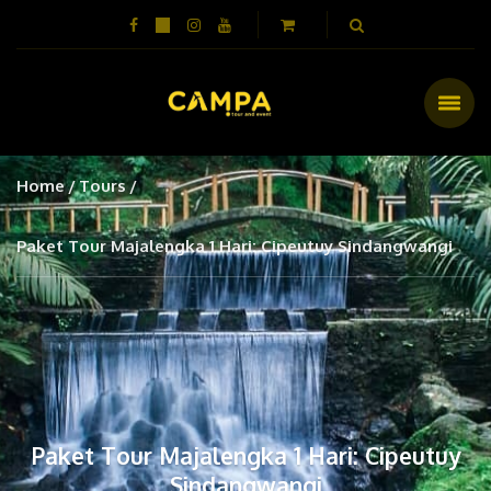
Home
Tours
Paket Tour Majalengka 1 Hari: Cipeutuy Sindangwangi
Paket Tour Majalengka 1 Hari: Cipeutuy
Sindangwangi