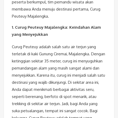
peserta berkumpul, tim pemandu wisata akan
membawa Anda menuju destinasi pertama, Curug
Peuteuy Majalengka.
1. Curug Peuteuy Majalengka: Keindahan Alam
yang Menyejukkan
Curug Peuteuy adalah salah satu air terjun yang
terletak di kaki Gunung Ciremai, Majalengka. Dengan
ketinggian sekitar 35 meter, curug ini menyuguhkan
pemandangan alam yang masih sangat alami dan
menyejukkan. Karena itu, curug ini menjadi salah satu
destinasi yang wajib dikunjungi. Di sekitar area ini,
Anda dapat menikmati berbagai aktivitas seru,
seperti berenang, berfoto di spot menarik, atau
trekking di sekitar air terjun. Jadi, bagi Anda yang
suka petualangan, tempat ini sangat cocok. Bagi
keluarga, Curug Peuteuy adalah tempat yang