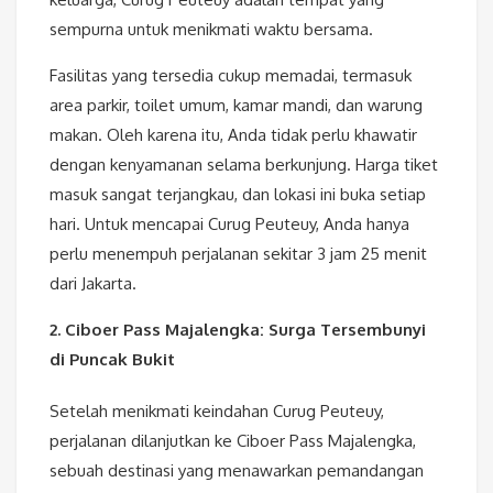
sempurna untuk menikmati waktu bersama.
Fasilitas yang tersedia cukup memadai, termasuk
area parkir, toilet umum, kamar mandi, dan warung
makan. Oleh karena itu, Anda tidak perlu khawatir
dengan kenyamanan selama berkunjung. Harga tiket
masuk sangat terjangkau, dan lokasi ini buka setiap
hari. Untuk mencapai Curug Peuteuy, Anda hanya
perlu menempuh perjalanan sekitar 3 jam 25 menit
dari Jakarta.
2. Ciboer Pass Majalengka: Surga Tersembunyi
di Puncak Bukit
Setelah menikmati keindahan Curug Peuteuy,
perjalanan dilanjutkan ke Ciboer Pass Majalengka,
sebuah destinasi yang menawarkan pemandangan