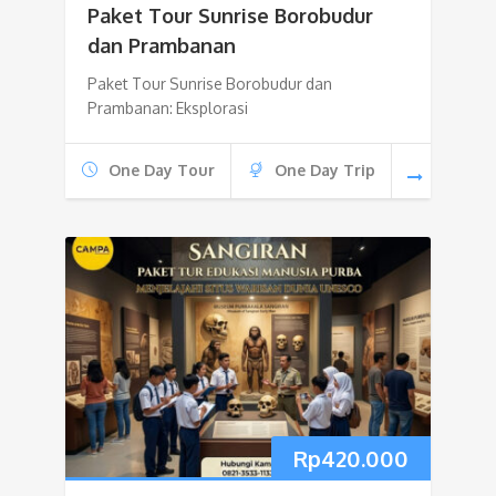
Paket Tour Sunrise Borobudur
dan Prambanan
Paket Tour Sunrise Borobudur dan
Prambanan: Eksplorasi
One Day Tour
One Day Trip
Rp
420.000