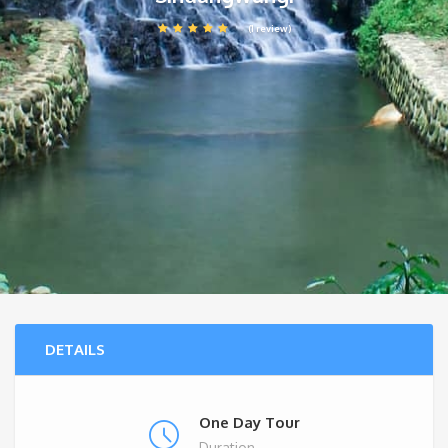
(1 review)
DETAILS
One Day Tour
Duration