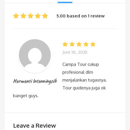
5.00 based on 1 review
Juni 18, 2025
Campa Tour cukup
profesional dlm
menjalankan tugasnya.
Harmanti Intanningsih
Tour guidenya juga ok
banget guys.
Leave a Review