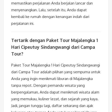
memastikan perjalanan Anda berjalan lancar dan
menyenangkan. Lalu, setelah itu, Anda dapat
kembali ke rumah dengan kenangan indah dari
perjalanan ini.
Tertarik dengan Paket Tour Majalengka 1
Hari Cipeutuy Sindangwangi dari Campa
Tour?
Paket Tour Majalengka 1 Hari Cipeutuy Sindangwangi
dari Campa Tour adalah pilihan yang sempurna untuk
Anda yang ingin menikmati liburan di Majalengka
tanpa repot. Dengan pemandu wisata yang
berpengalaman, Anda dapat menikmati wisata alam
yang memukau, kuliner lezat, dan sejarah yang kaya.
Jadi, jangan tunggu lagi, daftar sekarang dan ajak