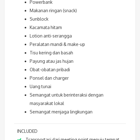
Powerbank
Makanan ringan (snack)
Sunblock
Kacamata hitam
Lotion anti-serangga
Peralatan mandi & make-up
Tisu kering dan basah
Payung atau jas hujan
Obat-obatan pribadi
Ponsel dan charger
Uang tunai
Semangat untuk berinteraksi dengan
masyarakat lokal
Semangat menjaga lingkungan
INCLUDED
Transportasi dari meeting point menuju tempat