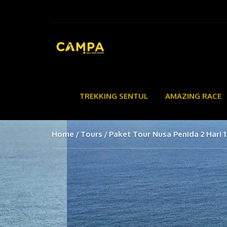
TREKKING SENTUL
AMAZING RACE
Home
Tours
Paket Tour Nusa Penida 2 Hari 