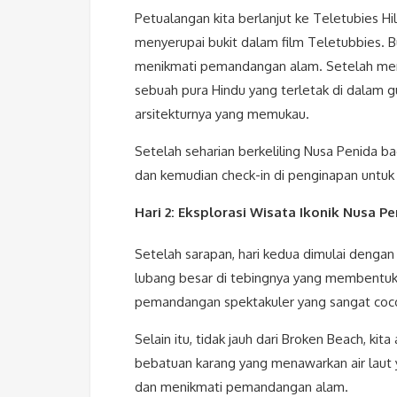
Petualangan kita berlanjut ke Teletubies H
menyerupai bukit dalam film Teletubbies. B
menikmati pemandangan alam. Setelah menikm
sebuah pura Hindu yang terletak di dalam gu
arsitekturnya yang memukau.
Setelah seharian berkeliling Nusa Penida b
dan kemudian check-in di penginapan untuk b
Hari 2: Eksplorasi Wisata Ikonik Nusa P
Setelah sarapan, hari kedua dimulai dengan
lubang besar di tebingnya yang membentuk
pemandangan spektakuler yang sangat coco
Selain itu, tidak jauh dari Broken Beach, ki
bebatuan karang yang menawarkan air laut y
dan menikmati pemandangan alam.