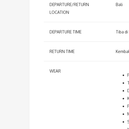
DEPARTURE/RETURN
Bali
LOCATION
DEPARTURE TIME
Tiba d
RETURN TIME
Kembal
WEAR