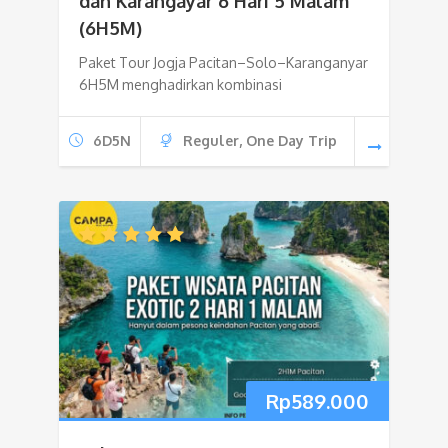
dan Karangayar 6 Hari 5 Malam
(6H5M)
Paket Tour Jogja Pacitan–Solo–Karanganyar
6H5M menghadirkan kombinasi
6D5N
Reguler, One Day Trip
Rp
589.000