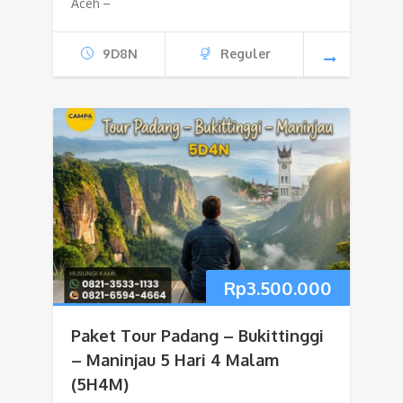
Aceh –
9D8N
Reguler
Rp
3.500.000
Paket Tour Padang – Bukittinggi
– Maninjau 5 Hari 4 Malam
(5H4M)