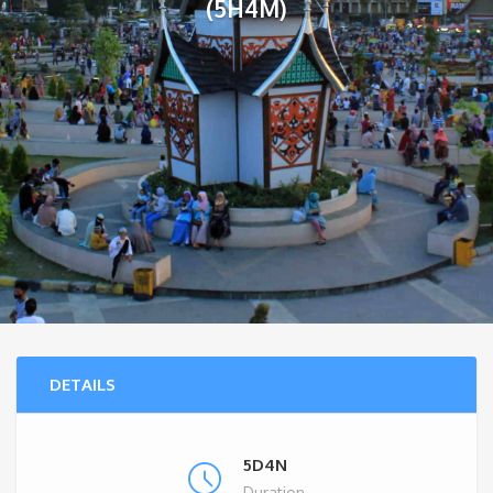
(5H4M)
DETAILS
5D4N
Duration